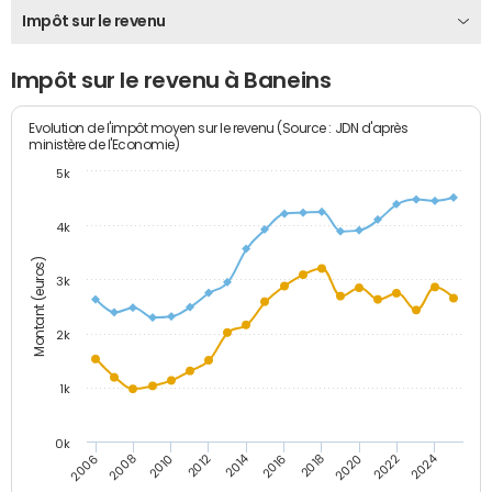
Impôt sur le revenu
Impôt sur le revenu à Baneins
Evolution de l'impôt moyen sur le revenu (Source : JDN d'après
ministère de l'Economie)
5k
4k
Montant (euros)
3k
2k
1k
0k
2014
2024
2010
2020
2012
2022
2006
2016
2008
2018