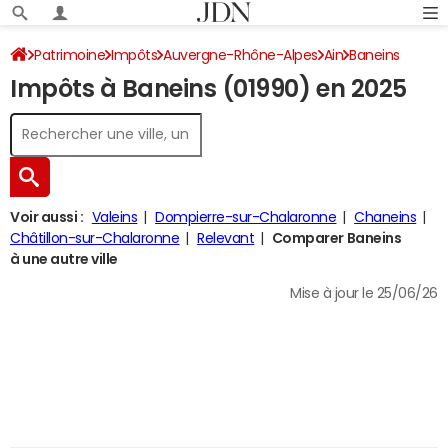
Patrimoine
Impôts
Auvergne-Rhône-Alpes
Ain
Baneins
Impôts à Baneins (01990) en 2025
Impôt sur le revenu
Voir aussi :
Valeins
Dompierre-sur-Chalaronne
Chaneins
Châtillon-sur-Chalaronne
Relevant
Comparer Baneins
à une autre ville
Mise à jour le 25/06/26