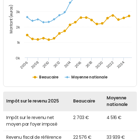
Montant (euros)
3k
2k
1k
0k
2014
2024
2010
2020
2012
2022
2006
2016
2008
2018
Beaucaire
Moyenne nationale
Moyenne
Impôt sur le revenu 2025
Beaucaire
nationale
Impôt sur le revenu net
2 703 €
4 516 €
moyen par foyer imposé
Revenu fiscal de référence
22 576 €
33 939 €