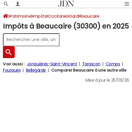
Patrimoine
Impôts
Occitanie
Gard
Beaucaire
Impôts à Beaucaire (30300) en 2025
Impôt sur le revenu
Voir aussi :
Jonquières-Saint-Vincent
Tarascon
Comps
Fourques
Bellegarde
Comparer Beaucaire à une autre ville
Mise à jour le 25/06/26