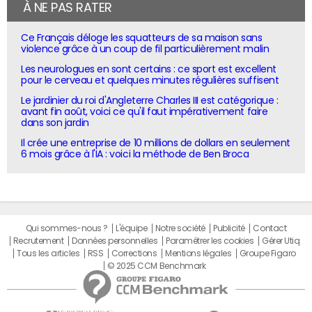
À NE PAS RATER
Ce Français déloge les squatteurs de sa maison sans
violence grâce à un coup de fil particulièrement malin
Les neurologues en sont certains : ce sport est excellent
pour le cerveau et quelques minutes régulières suffisent
Le jardinier du roi d'Angleterre Charles III est catégorique :
avant fin août, voici ce qu'il faut impérativement faire
dans son jardin
Il crée une entreprise de 10 millions de dollars en seulement
6 mois grâce à l'IA : voici la méthode de Ben Broca
Qui sommes-nous ?
L'équipe
Notre société
Publicité
Contact
Recrutement
Données personnelles
Paramétrer les cookies
Gérer Utiq
Tous les articles
RSS
Corrections
Mentions légales
Groupe Figaro
© 2025 CCM Benchmark