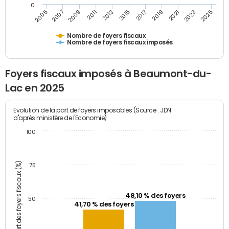
0
2009
2023
2017
2011
2025
2005
2019
2013
2007
2021
2015
Nombre de foyers fiscaux
Nombre de foyers fiscaux imposés
Foyers fiscaux imposés à Beaumont-du-
Lac en 2025
Evolution de la part de foyers imposables (Source : JDN
d'après ministère de l'Economie)
100
Part des foyers fiscaux (%)
75
48,10 % des foyers
50
41,70 % des foyers