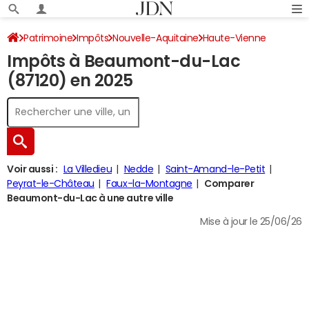
Patrimoine
Impôts
Nouvelle-Aquitaine
Haute-Vienne
Impôts à Beaumont-du-Lac
Beaumont-du-Lac
Impôt sur le revenu
(87120) en 2025
Voir aussi :
La Villedieu
Nedde
Saint-Amand-le-Petit
Peyrat-le-Château
Faux-la-Montagne
Comparer
Beaumont-du-Lac à une autre ville
Mise à jour le 25/06/26