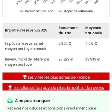
2014
2024
2010
2020
2012
2022
2006
2016
2008
2018
Beaumont-du-Lac
Moyenne nationale
Beaumont-
Moyenne
Impôt sur le revenu 2025
du-Lac
nationale
Impôt sur le revenu net
2 975 €
4 516 €
moyen par foyer imposé
Revenu fiscal de référence
27 229 €
33 939 €
moyen par foyer
Les villes les plus riches de France
Les villes où l'on paye le plus d'impôt sur le revenu
A ne pas manquer
Recevez nos astuces et bons plans directement par e-