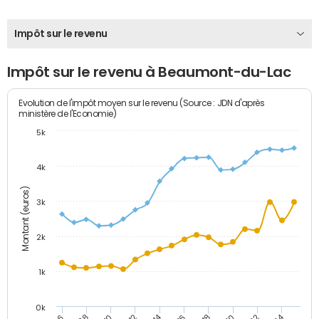
Impôt sur le revenu
Impôt sur le revenu à Beaumont-du-Lac
Evolution de l'impôt moyen sur le revenu (Source : JDN d'après
ministère de l'Economie)
5k
4k
Montant (euros)
3k
2k
1k
0k