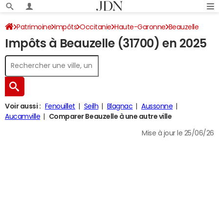
Patrimoine
Impôts
Occitanie
Haute-Garonne
Beauzelle
Impôts à Beauzelle (31700) en 2025
Impôt sur le revenu
Voir aussi :
Fenouillet
Seilh
Blagnac
Aussonne
Aucamville
Comparer Beauzelle à une autre ville
Mise à jour le 25/06/26