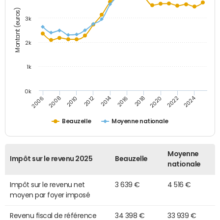
Montant (euros)
3k
2k
1k
0k
2014
2024
2010
2020
2012
2022
2006
2016
2008
2018
Beauzelle
Moyenne nationale
Moyenne
Impôt sur le revenu 2025
Beauzelle
nationale
Impôt sur le revenu net
3 639 €
4 516 €
moyen par foyer imposé
Revenu fiscal de référence
34 398 €
33 939 €