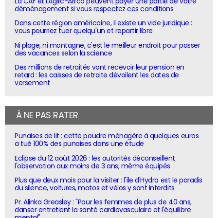
La CAF et l'Agirc-Arrco peuvent payer une partie de votre
déménagement si vous respectez ces conditions
Dans cette région américaine, il existe un vide juridique :
vous pourriez tuer quelqu'un et repartir libre
Ni plage, ni montagne, c'est le meilleur endroit pour passer
des vacances selon la science
Des millions de retraités vont recevoir leur pension en
retard : les caisses de retraite dévoilent les dates de
versement
À NE PAS RATER
Punaises de lit : cette poudre ménagère à quelques euros
a tué 100% des punaises dans une étude
Eclipse du 12 août 2026 : les autorités déconseillent
l'observation aux moins de 3 ans, même équipés
Plus que deux mois pour la visiter : l'île d'Hydra est le paradis
du silence, voitures, motos et vélos y sont interdits
Pr. Alinka Greasley : "Pour les femmes de plus de 40 ans,
danser entretient la santé cardiovasculaire et l'équilibre
mental"