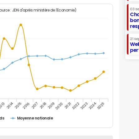
03 s
Source : JDN d'après ministère de l'Economie)
Cha
bon
res
21 se
Web
per
2014
2024
013
2015
2016
2017
2018
2019
2020
2021
2022
2023
2025
ds
Moyenne nationale