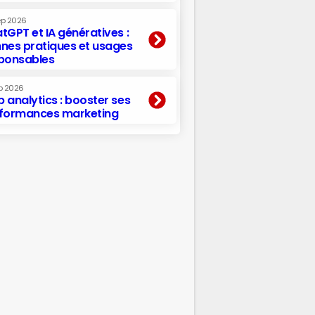
ep 2026
tGPT et IA génératives :
nes pratiques et usages
ponsables
p 2026
 analytics : booster ses
formances marketing