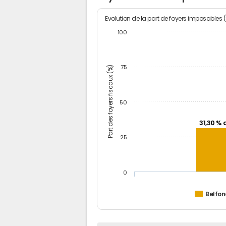
Evolution de la part de foyers imposables 
100
Part des foyers fiscaux (%)
75
50
31,30 % 
25
0
Belfon