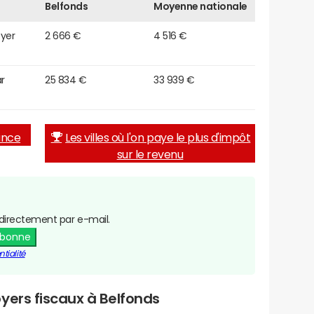
Belfonds
Moyenne nationale
oyer
2 666 €
4 516 €
r
25 834 €
33 939 €
rance
Les villes où l'on paye le plus d'impôt
sur le revenu
directement par e-mail.
abonne
tialité
yers fiscaux à Belfonds