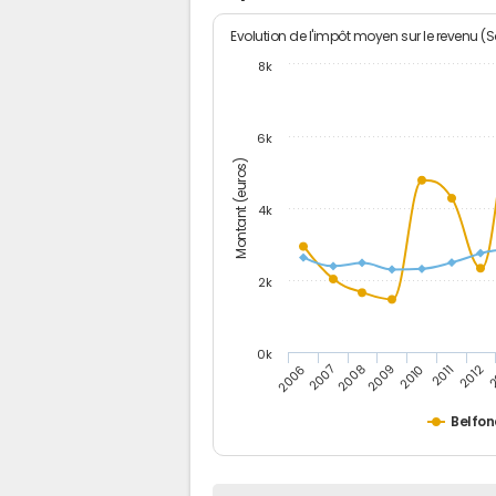
Evolution de l'impôt moyen sur le revenu (
8k
6k
Montant (euros)
4k
2k
0k
2006
2007
2008
2009
2010
2011
2012
2
Belfon