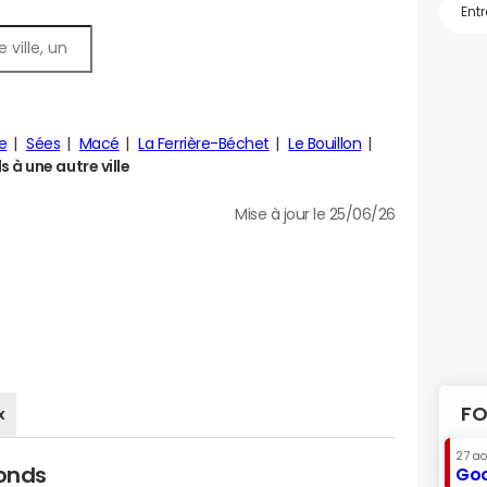
e
Sées
Macé
La Ferrière-Béchet
Le Bouillon
à une autre ville
Mise à jour le 25/06/26
FO
x
27 a
fonds
Goo