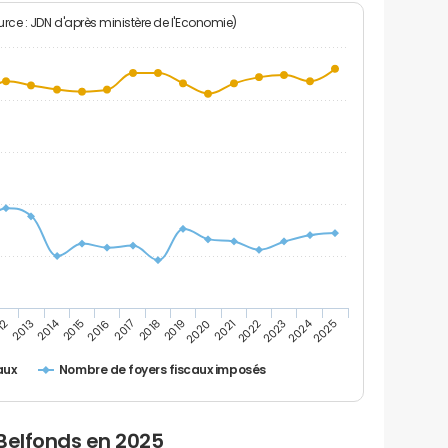
rce : JDN d'après ministère de l'Economie)
2024
2014
12
2019
2016
2023
2013
2020
2017
2021
2018
2025
2015
2022
Nombre de foyers fiscaux imposés
aux
Belfonds en 2025