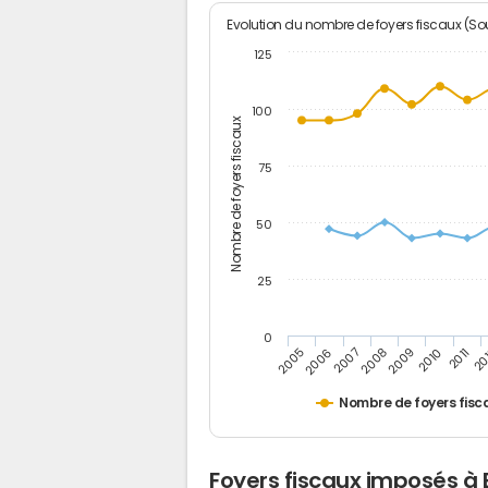
Evolution du nombre de foyers fiscaux (Sou
125
100
Nombre de foyers fiscaux
75
50
25
0
2005
20
2009
2006
2010
2007
2011
2008
Nombre de foyers fisc
Foyers fiscaux imposés à 