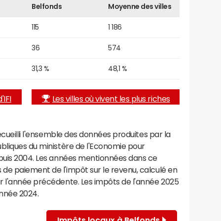
Belfonds
Moyenne des villes
115
1 186
36
574
31,3 %
48,1 %
'IFI
Les villes où vivent les plus riches
recueilli l'ensemble des données produites par la
ubliques du ministère de l'Economie pour
epuis 2004. Les années mentionnées dans ce
de paiement de l'impôt sur le revenu, calculé en
r l'année précédente. Les impôts de l'année 2025
année 2024.
Impôts locaux à Belfonds