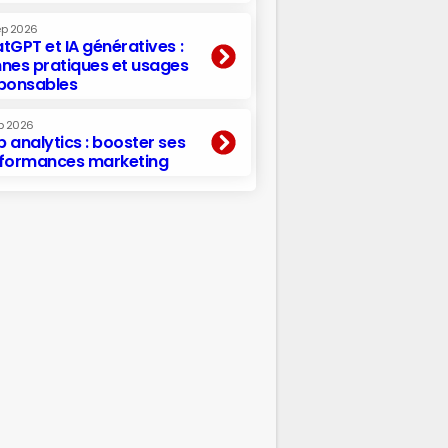
ep 2026
tGPT et IA génératives :
nes pratiques et usages
ponsables
p 2026
 analytics : booster ses
formances marketing