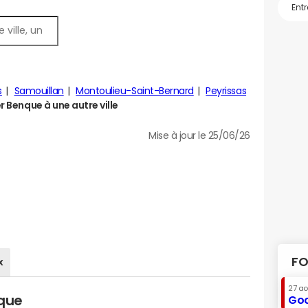
s
Samouillan
Montoulieu-Saint-Bernard
Peyrissas
Benque à une autre ville
Mise à jour le 25/06/26
FO
x
27 a
nque
Goo