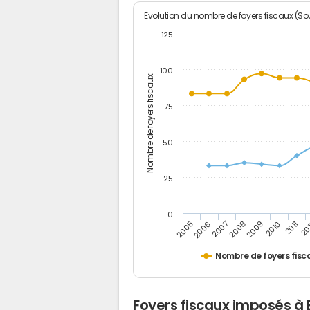
Evolution du nombre de foyers fiscaux (Sou
125
100
Nombre de foyers fiscaux
75
50
25
0
2005
20
2009
2006
2010
2007
2011
2008
Nombre de foyers fisc
Foyers fiscaux imposés à