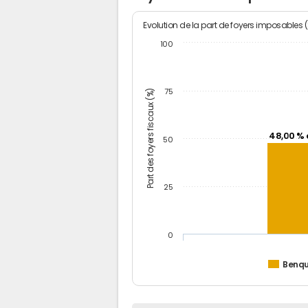
Evolution de la part de foyers imposables 
100
Part des foyers fiscaux (%)
75
48,00 % 
50
25
0
Benq