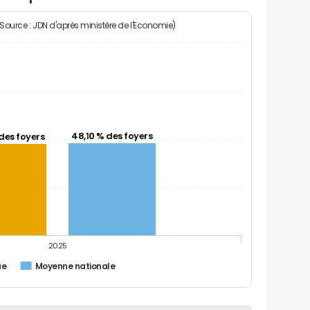
(Source : JDN d'après ministère de l'Economie)
48,10 % des foyers
des foyers
2025
ue
Moyenne nationale