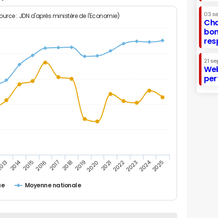
03 s
Source : JDN d'après ministère de l'Economie)
Cha
bon
res
21 se
Web
per
2014
2024
013
2015
2016
2017
2018
2019
2020
2021
2022
2023
2025
ue
Moyenne nationale