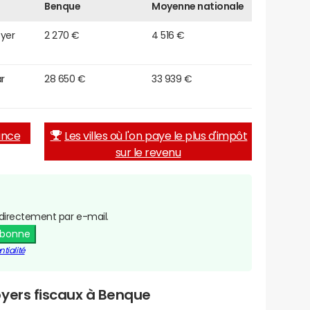
Benque
Moyenne nationale
oyer
2 270 €
4 516 €
r
28 650 €
33 939 €
rance
Les villes où l'on paye le plus d'impôt
sur le revenu
directement par e-mail.
abonne
tialité
oyers fiscaux à Benque