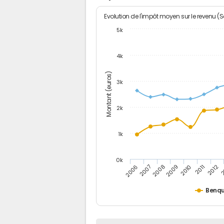
Evolution de l'impôt moyen sur le revenu (
5k
4k
Montant (euros)
3k
2k
1k
0k
2006
2007
2008
2009
2010
2011
2012
2
Benq