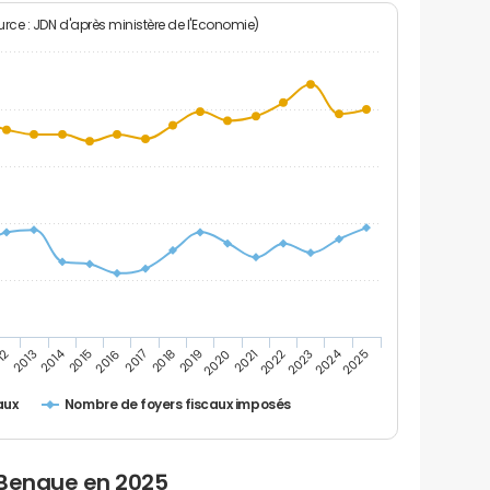
rce : JDN d'après ministère de l'Economie)
2024
2014
12
2019
2016
2023
2013
2020
2017
2021
2018
2025
2015
2022
Nombre de foyers fiscaux imposés
aux
 Benque en 2025