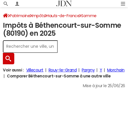
Patrimoine
Impôts
Hauts-de-France
Somme
Impôts à Béthencourt-sur-Somme
Béthencourt-sur-Somme
Impôt sur le revenu
(80190) en 2025
Voir aussi :
Villecourt
Rouy-le-Grand
Pargny
Y
Morchain
Comparer Béthencourt-sur-Somme à une autre ville
Mise à jour le 25/06/26