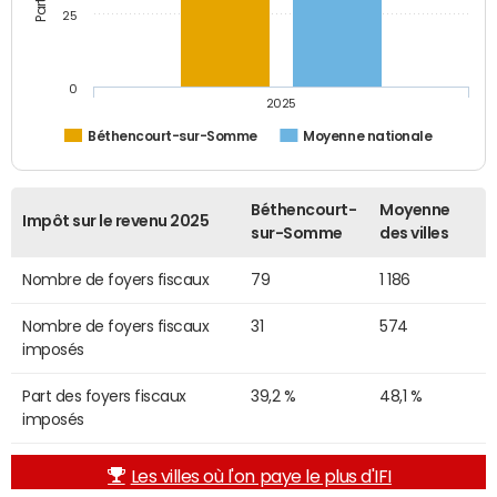
25
0
2025
Béthencourt-sur-Somme
Moyenne nationale
Béthencourt-
Moyenne
Impôt sur le revenu 2025
sur-Somme
des villes
Nombre de foyers fiscaux
79
1 186
Nombre de foyers fiscaux
31
574
imposés
Part des foyers fiscaux
39,2 %
48,1 %
imposés
Les villes où l'on paye le plus d'IFI