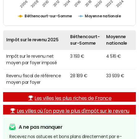
2014
2024
2010
2020
2012
2022
2006
2016
2008
2018
Béthencourt-sur-Somme
Moyenne nationale
Béthencourt-
Moyenne
Impôt sur le revenu 2025
sur-Somme
nationale
Impôt sur le revenu net
3 193 €
4 516 €
moyen par foyer imposé
Revenu fiscal de référence
28 189 €
33 939 €
moyen par foyer
Les villes les plus riches de France
Les villes où l'on paye le plus d'impôt sur le revenu
A ne pas manquer
Recevez nos astuces et bons plans directement par e-