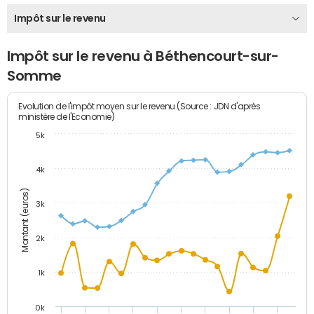
Impôt sur le revenu
Impôt sur le revenu à Béthencourt-sur-
Somme
Evolution de l'impôt moyen sur le revenu (Source : JDN d'après
ministère de l'Economie)
5k
4k
Montant (euros)
3k
2k
1k
0k