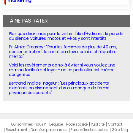
marketing
À NE PAS RATER
Plus que deux mois pour la visiter : l'île d'Hydra est le paradis
du silence, voitures, motos et vélos y sont interdits
Pr. Alinka Greasley : "Pour les femmes de plus de 40 ans,
danser entretient la santé cardiovasculaire et l'équilibre
mental"
Voici les revêtements de sol à éviter si vous voulez une
maison facile à nettoyer - un en particulier est même
dangereux
Bertrand, maître-nageur : "Les principaux accidents
d'enfants en piscine sont dus au manque de forme
physique des parents"
Qui sommes-nous ?
L'équipe
Notre société
Publicité
Contact
Recrutement
Données personnelles
Paramétrer les cookies
Gérer Utiq