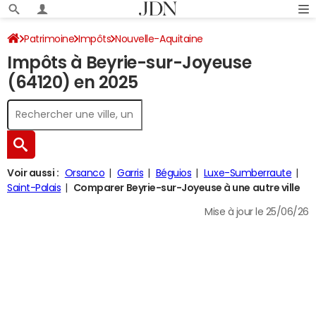
Patrimoine
Impôts
Nouvelle-Aquitaine
Impôts à Beyrie-sur-Joyeuse
Pyrénées-Atlantiques
Beyrie-sur-Joyeuse
(64120) en 2025
Impôt sur le revenu
Voir aussi :
Orsanco
Garris
Béguios
Luxe-Sumberraute
Saint-Palais
Comparer Beyrie-sur-Joyeuse à une autre ville
Mise à jour le 25/06/26