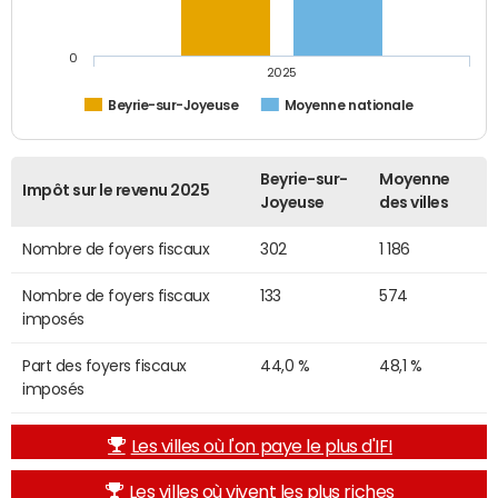
0
2025
Beyrie-sur-Joyeuse
Moyenne nationale
Beyrie-sur-
Moyenne
Impôt sur le revenu 2025
Joyeuse
des villes
Nombre de foyers fiscaux
302
1 186
Nombre de foyers fiscaux
133
574
imposés
Part des foyers fiscaux
44,0 %
48,1 %
imposés
Les villes où l'on paye le plus d'IFI
Les villes où vivent les plus riches