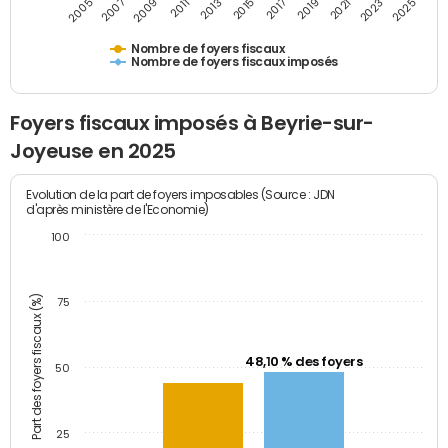
2009
2023
2017
2011
2025
2005
2019
2013
2007
2021
2015
Nombre de foyers fiscaux
Nombre de foyers fiscaux imposés
Foyers fiscaux imposés à Beyrie-sur-
Joyeuse en 2025
Evolution de la part de foyers imposables (Source : JDN
d'après ministère de l'Economie)
100
Part des foyers fiscaux (%)
75
48,10 % des foyers
50
25