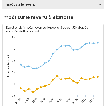
Impôt sur le revenu
Impôt sur le revenu à Biarrotte
Evolution de l'impôt moyen sur le revenu (Source : JDN d'après
ministère de l'Economie)
5k
4k
Montant (euros)
3k
2k
1k
0k
2014
2024
2010
2020
2012
2022
2006
2016
2008
2018