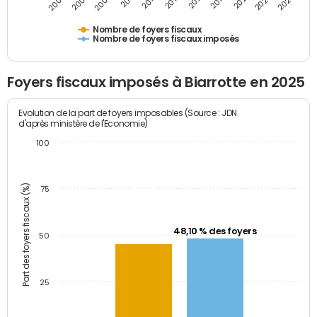
2009
2023
2017
2011
2025
2005
2019
2013
2007
2021
2015
Nombre de foyers fiscaux
Nombre de foyers fiscaux imposés
Foyers fiscaux imposés à Biarrotte en 2025
Evolution de la part de foyers imposables (Source : JDN
d'après ministère de l'Economie)
100
Part des foyers fiscaux (%)
75
48,10 % des foyers
50
25