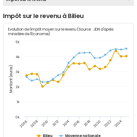
Impôt sur le revenu à Bilieu
Evolution de l'impôt moyen sur le revenu (Source : JDN d'après
ministère de l'Economie)
5k
4k
Montant (euros)
3k
2k
1k
0k
2014
2024
2010
2020
2012
2022
2006
2016
2008
2018
Bilieu
Moyenne nationale