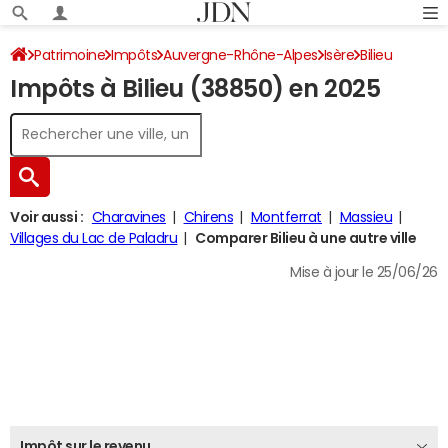
Patrimoine
Impôts
Auvergne-Rhône-Alpes
Isère
Bilieu
Impôts à Bilieu (38850) en 2025
Impôt sur le revenu
Voir aussi :
Charavines
Chirens
Montferrat
Massieu
Villages du Lac de Paladru
Comparer Bilieu à une autre ville
Mise à jour le 25/06/26
Impôt sur le revenu