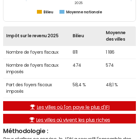
2025
Bilieu
Moyenne nationale
Moyenne
Impôt sur le revenu 2025
Bilieu
des villes
Nombre de foyers fiscaux
811
1 186
Nombre de foyers fiscaux
474
574
imposés
Part des foyers fiscaux
58,4 %
48,1 %
imposés
Les villes où l'on paye le plus d'IFI
Les villes où vivent les plus riches
Méthodologie :
Pour réaliser ce service, le JDN a recueilli l'ensemble des