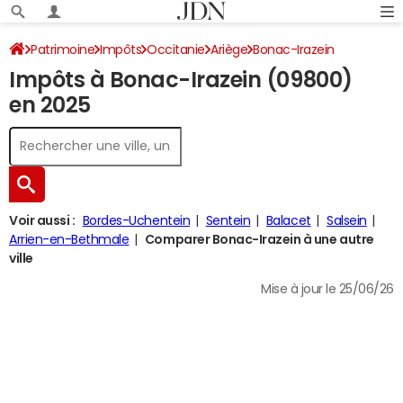
Patrimoine
Impôts
Occitanie
Ariège
Bonac-Irazein
Impôts à Bonac-Irazein (09800)
Impôt sur le revenu
en 2025
Voir aussi :
Bordes-Uchentein
Sentein
Balacet
Salsein
Arrien-en-Bethmale
Comparer Bonac-Irazein à une autre
ville
Mise à jour le 25/06/26