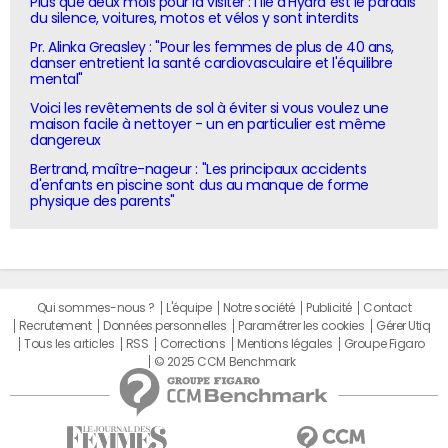
Plus que deux mois pour la visiter : l'île d'Hydra est le paradis
du silence, voitures, motos et vélos y sont interdits
Pr. Alinka Greasley : "Pour les femmes de plus de 40 ans,
danser entretient la santé cardiovasculaire et l'équilibre
mental"
Voici les revêtements de sol à éviter si vous voulez une
maison facile à nettoyer - un en particulier est même
dangereux
Bertrand, maître-nageur : "Les principaux accidents
d'enfants en piscine sont dus au manque de forme
physique des parents"
Qui sommes-nous ?
L'équipe
Notre société
Publicité
Contact
Recrutement
Données personnelles
Paramétrer les cookies
Gérer Utiq
Tous les articles
RSS
Corrections
Mentions légales
Groupe Figaro
© 2025 CCM Benchmark