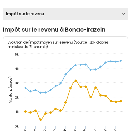
Impôt sur le revenu
Impôt sur le revenu à Bonac-Irazein
Evolution de l'impôt moyen sur le revenu (Source : JDN d'après
ministère de l'Economie)
5k
4k
Montant (euros)
3k
2k
1k
0k