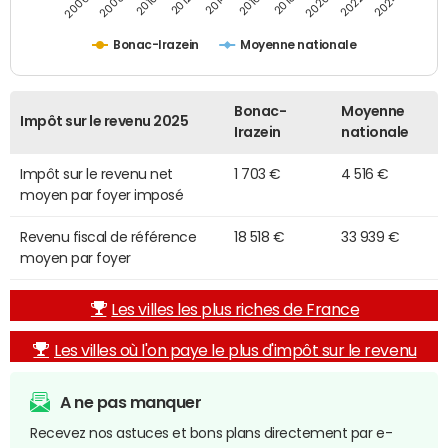
2014
2024
2010
2020
2012
2022
2006
2016
2008
2018
Bonac-Irazein
Moyenne nationale
Bonac-
Moyenne
Impôt sur le revenu 2025
Irazein
nationale
Impôt sur le revenu net
1 703 €
4 516 €
moyen par foyer imposé
Revenu fiscal de référence
18 518 €
33 939 €
moyen par foyer
Les villes les plus riches de France
Les villes où l'on paye le plus d'impôt sur le revenu
A ne pas manquer
Recevez nos astuces et bons plans directement par e-