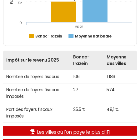
25
0
2025
Bonac-Irazein
Moyenne nationale
Bonac-
Moyenne
Impôt sur le revenu 2025
Irazein
des villes
Nombre de foyers fiscaux
106
1 186
Nombre de foyers fiscaux
27
574
imposés
Part des foyers fiscaux
25,5 %
48,1 %
imposés
Les villes où l'on paye le plus d'IFI