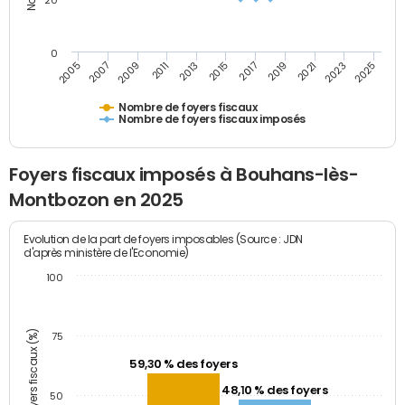
20
0
2007
2013
2019
2025
2005
2011
2017
2023
2009
2015
2021
Nombre de foyers fiscaux
Nombre de foyers fiscaux imposés
Foyers fiscaux imposés à Bouhans-lès-
Montbozon en 2025
Evolution de la part de foyers imposables (Source : JDN
d'après ministère de l'Economie)
100
Part des foyers fiscaux (%)
75
59,30 % des foyers
48,10 % des foyers
50