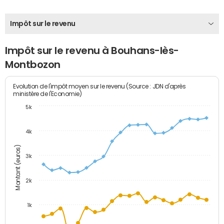
Impôt sur le revenu
Impôt sur le revenu à Bouhans-lès-
Montbozon
Evolution de l'impôt moyen sur le revenu (Source : JDN d'après
ministère de l'Economie)
5k
4k
Montant (euros)
3k
2k
1k