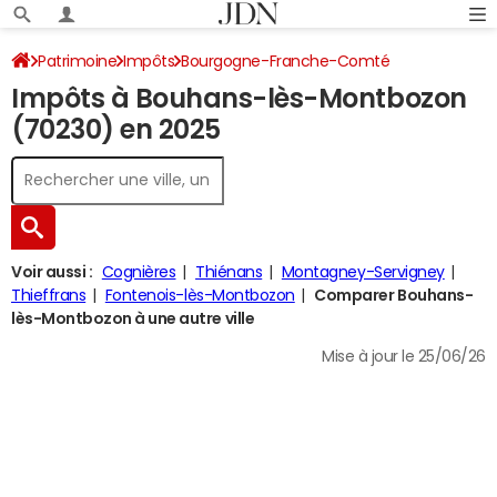
Patrimoine
Impôts
Bourgogne-Franche-Comté
Impôts à Bouhans-lès-Montbozon
Haute-Saône
Bouhans-lès-Montbozon
Impôt sur le revenu
(70230) en 2025
Voir aussi :
Cognières
Thiénans
Montagney-Servigney
Thieffrans
Fontenois-lès-Montbozon
Comparer Bouhans-
lès-Montbozon à une autre ville
Mise à jour le 25/06/26