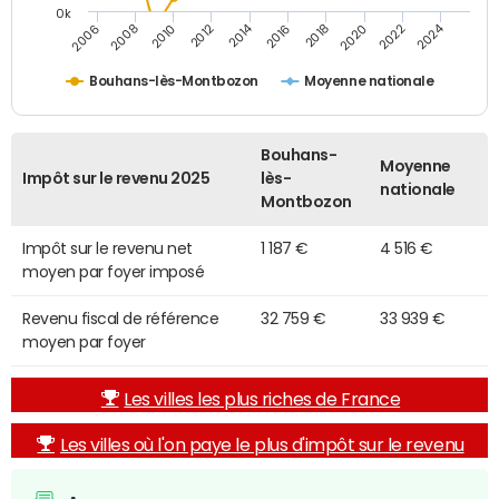
0k
2014
2024
2010
2020
2012
2022
2006
2016
2008
2018
Bouhans-lès-Montbozon
Moyenne nationale
Bouhans-
Moyenne
Impôt sur le revenu 2025
lès-
nationale
Montbozon
Impôt sur le revenu net
1 187 €
4 516 €
moyen par foyer imposé
Revenu fiscal de référence
32 759 €
33 939 €
moyen par foyer
Les villes les plus riches de France
Les villes où l'on paye le plus d'impôt sur le revenu