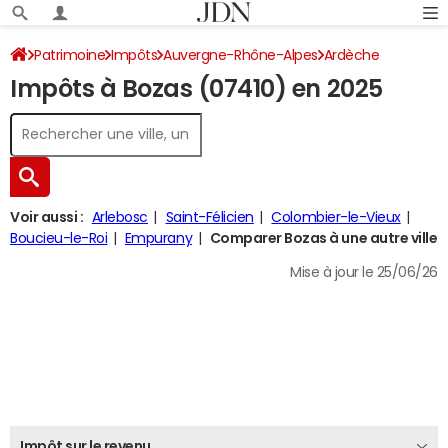
Patrimoine
Impôts
Auvergne-Rhône-Alpes
Ardèche
Impôts à Bozas (07410) en 2025
Bozas
Impôt sur le revenu
Voir aussi :
Arlebosc
Saint-Félicien
Colombier-le-Vieux
Boucieu-le-Roi
Empurany
Comparer Bozas à une autre ville
Mise à jour le 25/06/26
Impôt sur le revenu