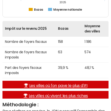
2025
Bozas
Moyenne nationale
Moyenne
Impôt sur le revenu 2025
Bozas
des villes
Nombre de foyers fiscaux
158
1 186
Nombre de foyers fiscaux
63
574
imposés
Part des foyers fiscaux
39,9 %
48,1 %
imposés
Les villes où l'on paye le plus d'IFI
Les villes où vivent les plus riches
Méthodologie :
Pour réaliser ce service, le JDN a recueilli l'ensemble des