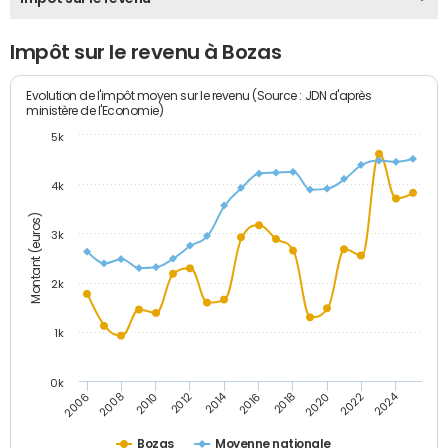
Impôt sur le revenu à Bozas
Evolution de l'impôt moyen sur le revenu (Source : JDN d'après
ministère de l'Economie)
5k
4k
Montant (euros)
3k
2k
1k
0k
2014
2024
2010
2020
2012
2022
2006
2016
2008
2018
Bozas
Moyenne nationale