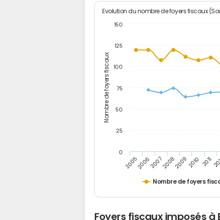
Evolution du nombre de foyers fiscaux (Sou
150
125
Nombre de foyers fiscaux
100
75
50
25
0
2005
20
2009
2006
2010
2007
2011
2008
Nombre de foyers fisc
Foyers fiscaux imposés à