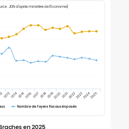
rce : JDN d'après ministère de l'Economie)
2024
2014
12
2019
2016
2023
2013
2020
2017
2021
2018
2025
2015
2022
Nombre de foyers fiscaux imposés
aux
 Braches en 2025