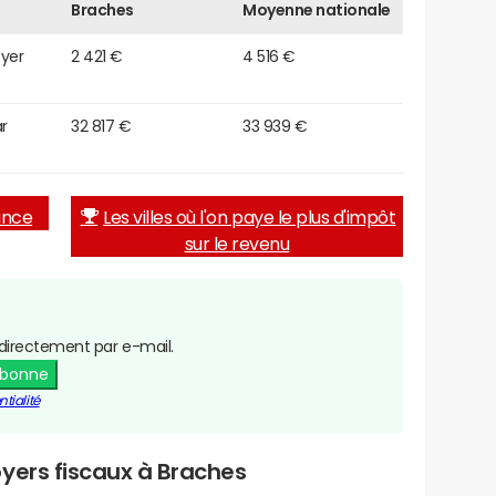
Braches
Moyenne nationale
oyer
2 421 €
4 516 €
r
32 817 €
33 939 €
rance
Les villes où l'on paye le plus d'impôt
sur le revenu
directement par e-mail.
abonne
tialité
yers fiscaux à Braches