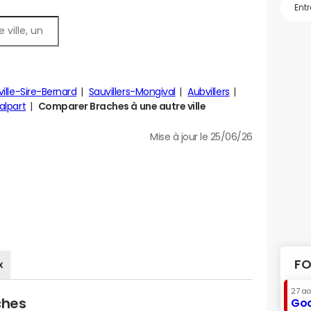
ville-Sire-Bernard
Sauvillers-Mongival
Aubvillers
alpart
Comparer Braches à une autre ville
Mise à jour le 25/06/26
FO
x
27 a
ches
Goo