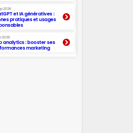
ep 2026
tGPT et IA génératives :
nes pratiques et usages
ponsables
p 2026
 analytics : booster ses
formances marketing