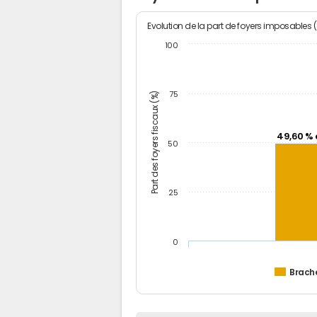
Evolution de la part de foyers imposables 
100
Part des foyers fiscaux (%)
75
49,60 % 
50
25
0
Brach