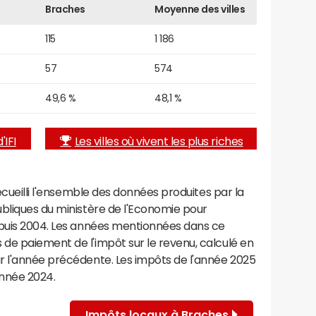
Braches
Moyenne des villes
115
1 186
57
574
49,6 %
48,1 %
'IFI
Les villes où vivent les plus riches
recueilli l'ensemble des données produites par la
ubliques du ministère de l'Economie pour
epuis 2004. Les années mentionnées dans ce
de paiement de l'impôt sur le revenu, calculé en
r l'année précédente. Les impôts de l'année 2025
année 2024.
Impôts locaux à Braches