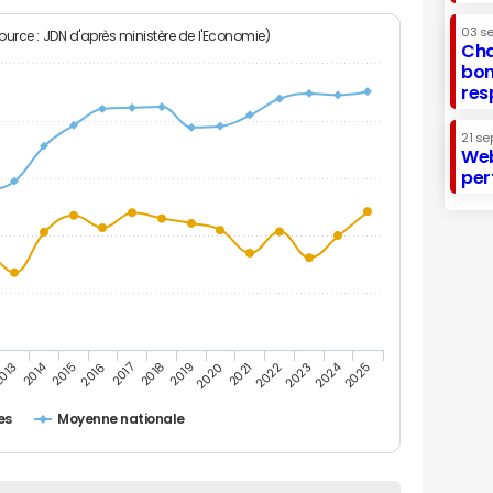
03 s
Source : JDN d'après ministère de l'Economie)
Cha
bon
res
21 se
Web
per
2014
2024
013
2015
2016
2017
2018
2019
2020
2021
2022
2023
2025
es
Moyenne nationale