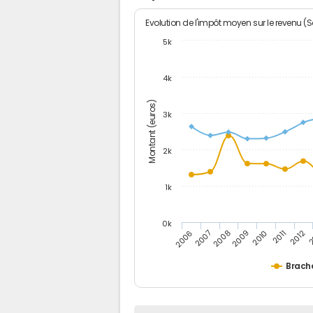
Evolution de l'impôt moyen sur le revenu (
5k
4k
Montant (euros)
3k
2k
1k
0k
2006
2007
2008
2009
2010
2011
2012
2
Brach