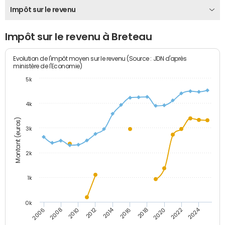
Impôt sur le revenu
Impôt sur le revenu à Breteau
Evolution de l'impôt moyen sur le revenu (Source : JDN d'après
ministère de l'Economie)
5k
4k
Montant (euros)
3k
2k
1k
0k
2014
2024
2010
2020
2012
2022
2006
2016
2008
2018