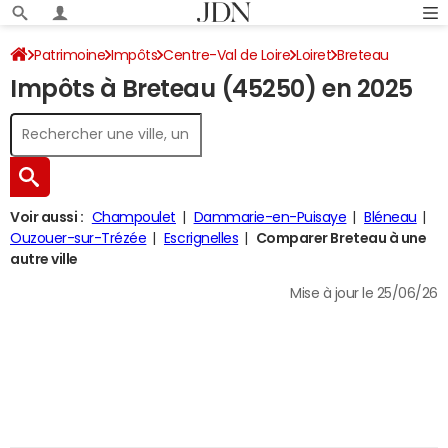
Patrimoine
Impôts
Centre-Val de Loire
Loiret
Breteau
Impôts à Breteau (45250) en 2025
Impôt sur le revenu
Voir aussi :
Champoulet
Dammarie-en-Puisaye
Bléneau
Ouzouer-sur-Trézée
Escrignelles
Comparer Breteau à une
autre ville
Mise à jour le 25/06/26