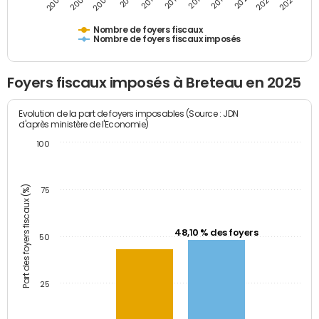
2007
2013
2019
2025
2005
2011
2017
2023
2009
2015
2021
Nombre de foyers fiscaux
Nombre de foyers fiscaux imposés
Foyers fiscaux imposés à Breteau en 2025
Evolution de la part de foyers imposables (Source : JDN
d'après ministère de l'Economie)
100
Part des foyers fiscaux (%)
75
48,10 % des foyers
50
25