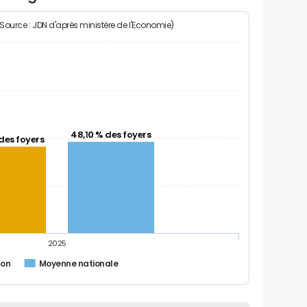
(Source : JDN d'après ministère de l'Economie)
48,10 % des foyers
des foyers
2025
non
Moyenne nationale