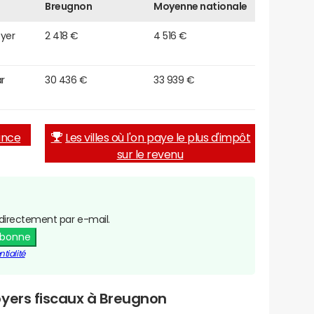
Breugnon
Moyenne nationale
oyer
2 418 €
4 516 €
r
30 436 €
33 939 €
rance
Les villes où l'on paye le plus d'impôt
sur le revenu
directement par e-mail.
abonne
tialité
oyers fiscaux à Breugnon