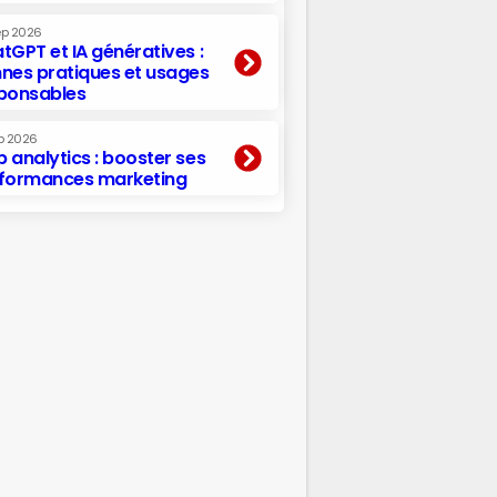
ep 2026
tGPT et IA génératives :
nes pratiques et usages
ponsables
p 2026
 analytics : booster ses
formances marketing