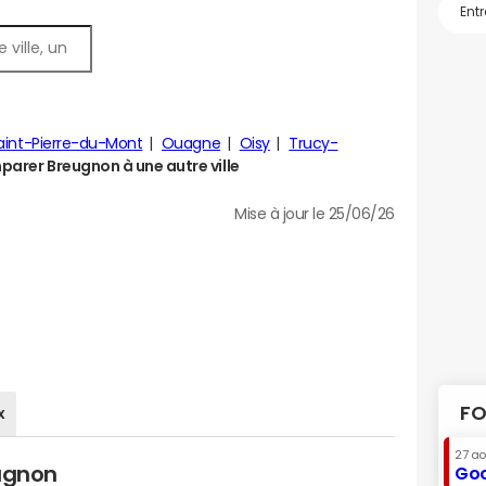
aint-Pierre-du-Mont
Ouagne
Oisy
Trucy-
arer Breugnon à une autre ville
Mise à jour le 25/06/26
FO
x
27 a
eugnon
Goo