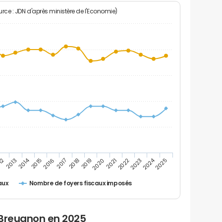
rce : JDN d'après ministère de l'Economie)
2024
2014
12
2019
2016
2023
2013
2020
2017
2021
2018
2025
2015
2022
Nombre de foyers fiscaux imposés
aux
 Breugnon en 2025