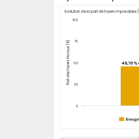
Evolution de la part de foyers imposables 
100
Part des foyers fiscaux (%)
75
45,70 % 
50
25
0
Breug