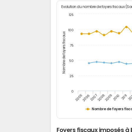
Evolution du nombre de foyers fiscaux (Sou
125
100
Nombre de foyers fiscaux
75
50
25
0
2005
20
2009
2006
2010
2007
2011
2008
Nombre de foyers fisc
Foyers fiscaux imposés à