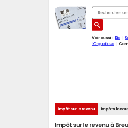
Voir aussi :
Rix
S
l'Orgueilleux
Comp
Impôt sur le revenu
Impôts locau
Impôt sur le revenu à Br