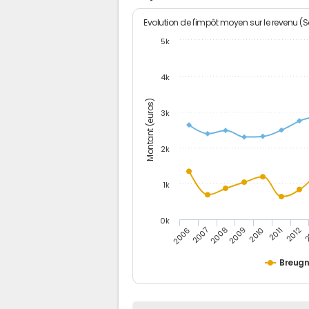
Evolution de l'impôt moyen sur le revenu (
5k
4k
Montant (euros)
3k
2k
1k
0k
2006
2007
2008
2009
2010
2011
2012
2
Breug