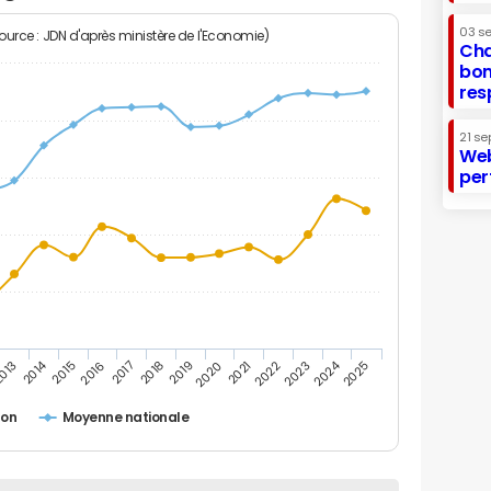
03 s
Source : JDN d'après ministère de l'Economie)
Cha
bon
res
21 se
Web
per
2014
2024
013
2015
2016
2017
2018
2019
2020
2021
2022
2023
2025
non
Moyenne nationale