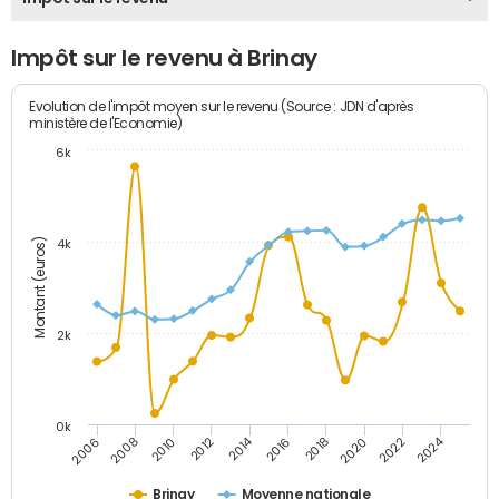
Impôt sur le revenu à Brinay
Evolution de l'impôt moyen sur le revenu (Source : JDN d'après
ministère de l'Economie)
6k
Montant (euros)
4k
2k
0k
2014
2024
2010
2020
2012
2022
2006
2016
2008
2018
Brinay
Moyenne nationale