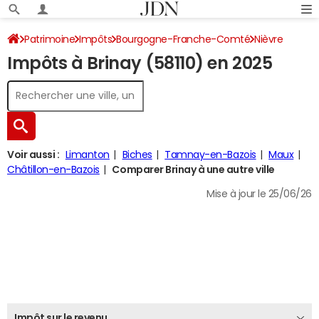
Patrimoine
Impôts
Bourgogne-Franche-Comté
Nièvre
Impôts à Brinay (58110) en 2025
Brinay
Impôt sur le revenu
Voir aussi :
Limanton
Biches
Tamnay-en-Bazois
Maux
Châtillon-en-Bazois
Comparer Brinay à une autre ville
Mise à jour le 25/06/26
Impôt sur le revenu