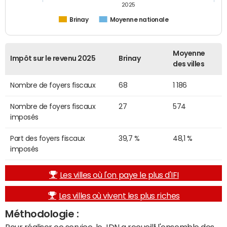
2025
Brinay
Moyenne nationale
Moyenne
Impôt sur le revenu 2025
Brinay
des villes
Nombre de foyers fiscaux
68
1 186
Nombre de foyers fiscaux
27
574
imposés
Part des foyers fiscaux
39,7 %
48,1 %
imposés
Les villes où l'on paye le plus d'IFI
Les villes où vivent les plus riches
Méthodologie :
Pour réaliser ce service, le JDN a recueilli l'ensemble des