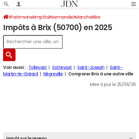
Patrimoine
Impôts
Normandie
Manche
Brix
Impôts à Brix (50700) en 2025
Impôt sur le revenu
Voir aussi :
Tollevast
Sottevast
Saint-Joseph
Saint-
Martin-le-Gréard
Négreville
Comparer Brix à une autre ville
Mise à jour le 25/06/26
Impôt sur le revenu