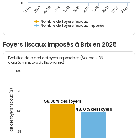
0
2023
2005
2009
2013
2017
2021
2025
2007
2011
2015
2019
Nombre de foyers fiscaux
Nombre de foyers fiscaux imposés
Foyers fiscaux imposés à Brix en 2025
Evolution de la part de foyers imposables (Source : JDN
d'après ministère de l'Economie)
100
Part des foyers fiscaux (%)
75
58,00 % des foyers
48,10 % des foyers
50
25