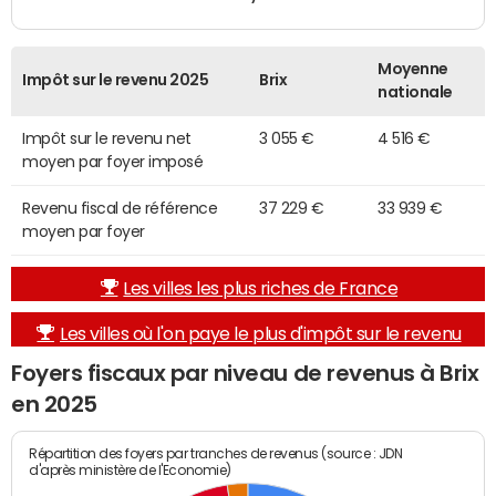
Moyenne
Impôt sur le revenu 2025
Brix
nationale
Impôt sur le revenu net
3 055 €
4 516 €
moyen par foyer imposé
Revenu fiscal de référence
37 229 €
33 939 €
moyen par foyer
Les villes les plus riches de France
Les villes où l'on paye le plus d'impôt sur le revenu
Foyers fiscaux par niveau de revenus à Brix
en 2025
Répartition des foyers par tranches de revenus (source : JDN
d'après ministère de l'Economie)