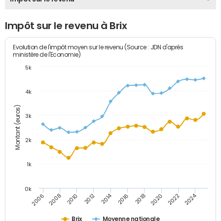
Impôt sur le revenu à Brix
Evolution de l'impôt moyen sur le revenu (Source : JDN d'après
ministère de l'Economie)
5k
4k
Montant (euros)
3k
2k
1k
0k
2014
2024
2010
2020
2012
2022
2006
2016
2008
2018
Brix
Moyenne nationale