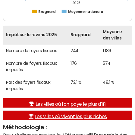
2025
Brognard
Moyenne nationale
Moyenne
Impôt sur le revenu 2025
Brognard
des villes
Nombre de foyers fiscaux
244
1 186
Nombre de foyers fiscaux
176
574
imposés
Part des foyers fiscaux
72,1 %
48,1 %
imposés
Les villes où l'on paye le plus d'IFI
Les villes où vivent les plus riches
Méthodologie :
Pour réaliser ce service, le JDN a recueilli l'ensemble des