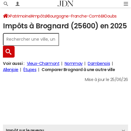
Patrimoine
Impôts
Bourgogne-Franche-Comté
Doubs
Impôts à Brognard (25600) en 2025
Brognard
Impôt sur le revenu
Voir aussi :
Vieux-Charmont
Nommay
Dambenois
Allenjoie
Étupes
Comparer Brognard à une autre ville
Mise à jour le 25/06/26
Impôt sur le revenu