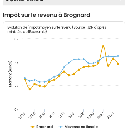
Impôt sur le revenu à Brognard
Evolution de l'impôt moyen sur le revenu (Source : JDN d'après
ministère de l'Economie)
6k
Montant (euros)
4k
2k
0k
2014
2024
2010
2020
2012
2022
2006
2016
2008
2018
Brognard
Moyenne nationale