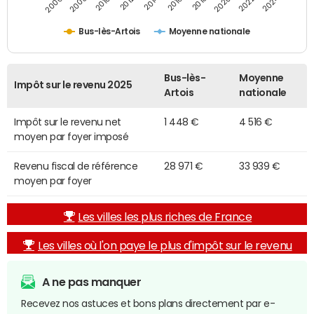
2014
2024
2010
2020
2012
2022
2006
2016
2008
2018
Bus-lès-Artois
Moyenne nationale
Bus-lès-
Moyenne
Impôt sur le revenu 2025
Artois
nationale
Impôt sur le revenu net
1 448 €
4 516 €
moyen par foyer imposé
Revenu fiscal de référence
28 971 €
33 939 €
moyen par foyer
Les villes les plus riches de France
Les villes où l'on paye le plus d'impôt sur le revenu
A ne pas manquer
Recevez nos astuces et bons plans directement par e-