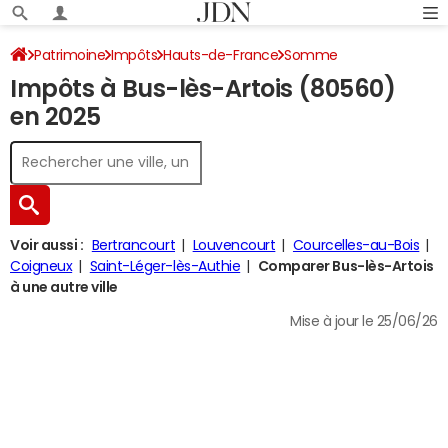
Patrimoine
Impôts
Hauts-de-France
Somme
Impôts à Bus-lès-Artois (80560)
Bus-lès-Artois
Impôt sur le revenu
en 2025
Voir aussi :
Bertrancourt
Louvencourt
Courcelles-au-Bois
Coigneux
Saint-Léger-lès-Authie
Comparer Bus-lès-Artois
à une autre ville
Mise à jour le 25/06/26