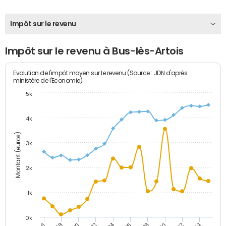
Impôt sur le revenu
Impôt sur le revenu à Bus-lès-Artois
Evolution de l'impôt moyen sur le revenu (Source : JDN d'après
ministère de l'Economie)
5k
4k
Montant (euros)
3k
2k
1k
0k