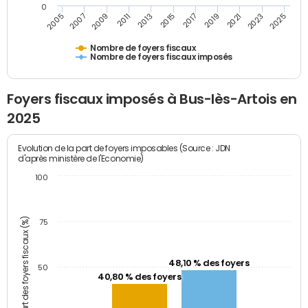
0
2009
2023
2017
2011
2025
2005
2019
2013
2007
2021
2015
Nombre de foyers fiscaux
Nombre de foyers fiscaux imposés
Foyers fiscaux imposés à Bus-lès-Artois en
2025
Evolution de la part de foyers imposables (Source : JDN
d'après ministère de l'Economie)
100
Part des foyers fiscaux (%)
75
48,10 % des foyers
50
40,80 % des foyers