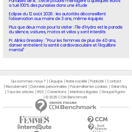
Punaises de lit : cette poudre ménagère à quelques euros
a tué 100% des punaises dans une étude
Eclipse du 12 août 2026 : les autorités déconseillent
l'observation aux moins de 3 ans, même équipés
Plus que deux mois pour la visiter : l'île d'Hydra est le paradis
du silence, voitures, motos et vélos y sont interdits
Pr. Alinka Greasley : "Pour les femmes de plus de 40 ans,
danser entretient la santé cardiovasculaire et l'équilibre
mental"
Qui sommes-nous ?
L'équipe
Notre société
Publicité
Contact
Recrutement
Données personnelles
Paramétrer les cookies
Gérer Utiq
Tous les articles
RSS
Corrections
Mentions légales
Groupe Figaro
© 2025 CCM Benchmark