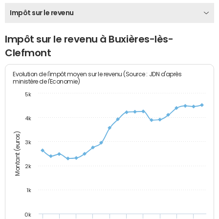
Impôt sur le revenu
Impôt sur le revenu à Buxières-lès-
Clefmont
Evolution de l'impôt moyen sur le revenu (Source : JDN d'après
ministère de l'Economie)
5k
4k
Montant (euros)
3k
2k
1k
0k