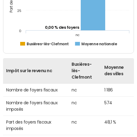
25
0,00 % des foyers
0
nc
Buxières-lès-Clefmont
Moyenne nationale
Buxières-
Moyenne
Impôt sur le revenu nc
lès-
des villes
Clefmont
Nombre de foyers fiscaux
nc
1 186
Nombre de foyers fiscaux
nc
574
imposés
Part des foyers fiscaux
nc
48,1 %
imposés