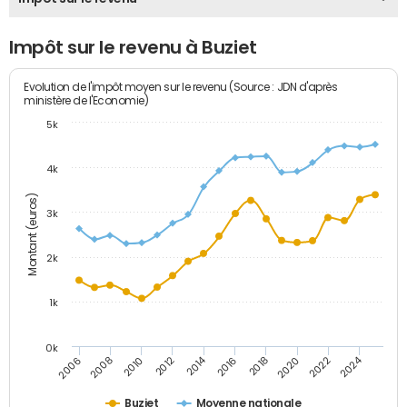
Impôt sur le revenu à Buziet
Evolution de l'impôt moyen sur le revenu (Source : JDN d'après
ministère de l'Economie)
5k
4k
Montant (euros)
3k
2k
1k
0k
2014
2024
2010
2020
2012
2022
2006
2016
2008
2018
Buziet
Moyenne nationale