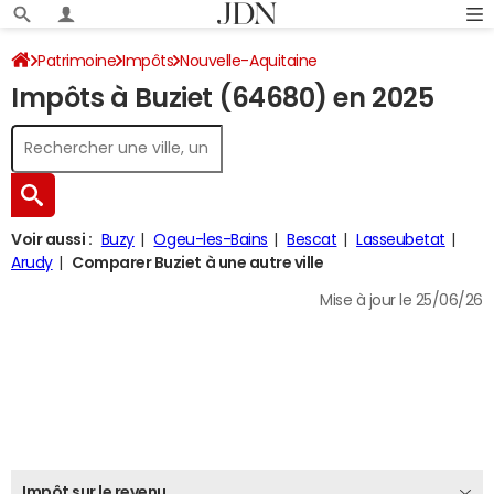
Patrimoine
Impôts
Nouvelle-Aquitaine
Impôts à Buziet (64680) en 2025
Pyrénées-Atlantiques
Buziet
Impôt sur le revenu
Voir aussi :
Buzy
Ogeu-les-Bains
Bescat
Lasseubetat
Arudy
Comparer Buziet à une autre ville
Mise à jour le 25/06/26
Impôt sur le revenu