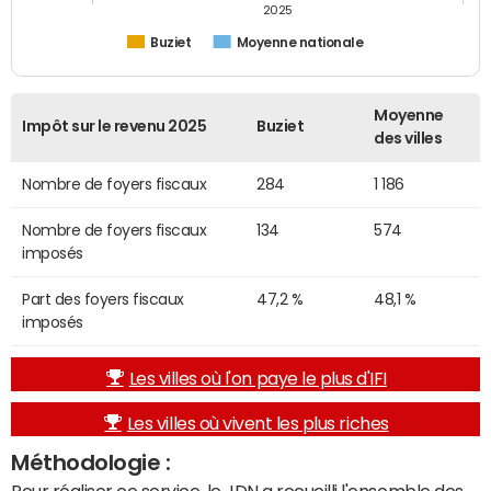
2025
Buziet
Moyenne nationale
Moyenne
Impôt sur le revenu 2025
Buziet
des villes
Nombre de foyers fiscaux
284
1 186
Nombre de foyers fiscaux
134
574
imposés
Part des foyers fiscaux
47,2 %
48,1 %
imposés
Les villes où l'on paye le plus d'IFI
Les villes où vivent les plus riches
Méthodologie :
Pour réaliser ce service, le JDN a recueilli l'ensemble des