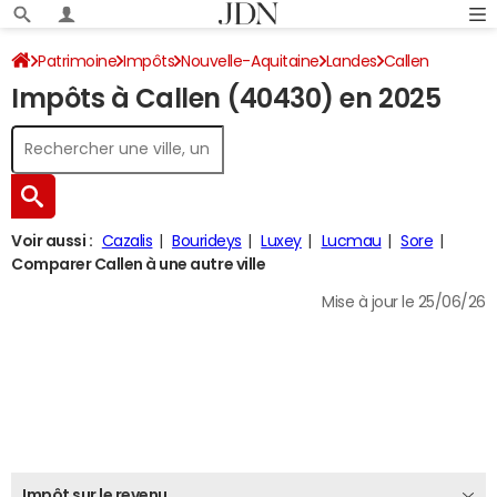
Patrimoine
Impôts
Nouvelle-Aquitaine
Landes
Callen
Impôts à Callen (40430) en 2025
Impôt sur le revenu
Voir aussi :
Cazalis
Bourideys
Luxey
Lucmau
Sore
Comparer Callen à une autre ville
Mise à jour le 25/06/26
Impôt sur le revenu