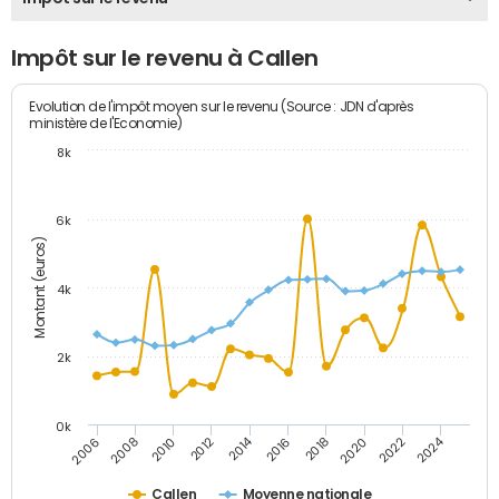
Impôt sur le revenu à Callen
Evolution de l'impôt moyen sur le revenu (Source : JDN d'après
ministère de l'Economie)
8k
6k
Montant (euros)
4k
2k
0k
2014
2024
2010
2020
2012
2022
2006
2016
2008
2018
Callen
Moyenne nationale