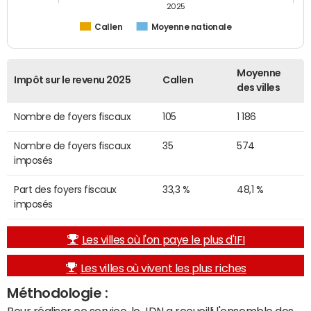
2025
Callen
Moyenne nationale
Moyenne
Impôt sur le revenu 2025
Callen
des villes
Nombre de foyers fiscaux
105
1 186
Nombre de foyers fiscaux
35
574
imposés
Part des foyers fiscaux
33,3 %
48,1 %
imposés
Les villes où l'on paye le plus d'IFI
Les villes où vivent les plus riches
Méthodologie :
Pour réaliser ce service, le JDN a recueilli l'ensemble des