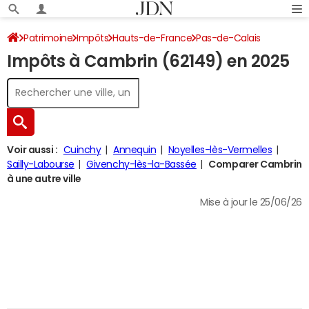
Patrimoine
Impôts
Hauts-de-France
Pas-de-Calais
Impôts à Cambrin (62149) en 2025
Cambrin
Impôt sur le revenu
Voir aussi :
Cuinchy
Annequin
Noyelles-lès-Vermelles
Sailly-Labourse
Givenchy-lès-la-Bassée
Comparer Cambrin
à une autre ville
Mise à jour le 25/06/26