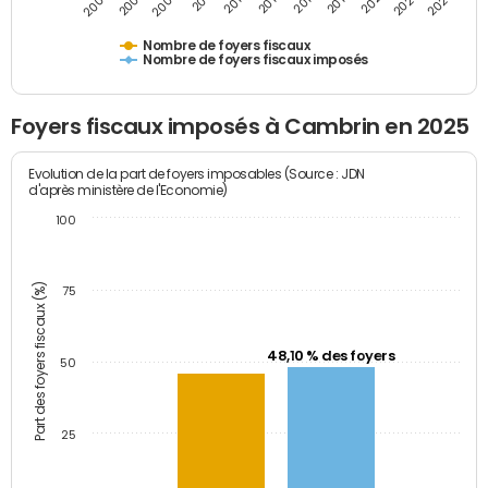
2023
2005
2009
2013
2017
2021
2025
2007
2011
2015
2019
Nombre de foyers fiscaux
Nombre de foyers fiscaux imposés
Foyers fiscaux imposés à Cambrin en 2025
Evolution de la part de foyers imposables (Source : JDN
d'après ministère de l'Economie)
100
Part des foyers fiscaux (%)
75
48,10 % des foyers
50
25