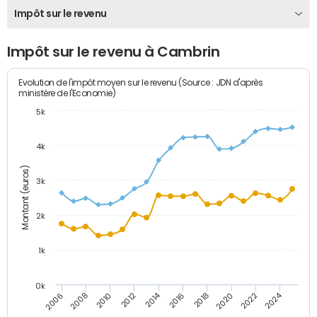
Impôt sur le revenu
Impôt sur le revenu à Cambrin
Evolution de l'impôt moyen sur le revenu (Source : JDN d'après
ministère de l'Economie)
5k
4k
Montant (euros)
3k
2k
1k
0k
2014
2024
2010
2020
2012
2022
2006
2016
2008
2018