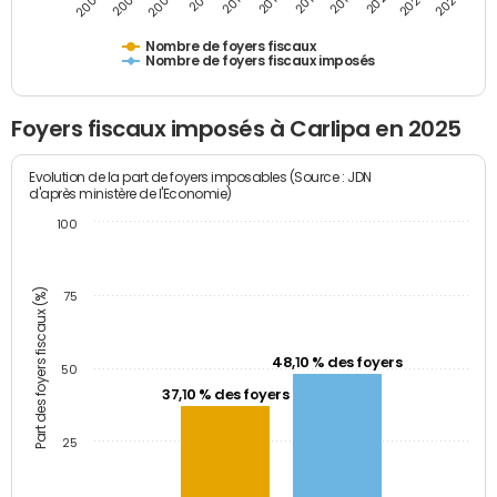
2009
2023
2017
2011
2025
2005
2019
2013
2007
2021
2015
Nombre de foyers fiscaux
Nombre de foyers fiscaux imposés
Foyers fiscaux imposés à Carlipa en 2025
Evolution de la part de foyers imposables (Source : JDN
d'après ministère de l'Economie)
100
Part des foyers fiscaux (%)
75
48,10 % des foyers
50
37,10 % des foyers
25