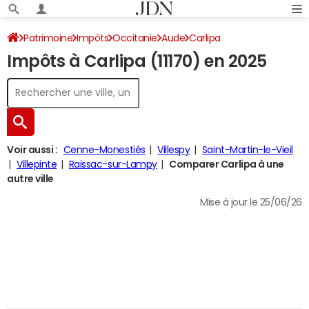
Patrimoine
Impôts
Occitanie
Aude
Carlipa
Impôts à Carlipa (11170) en 2025
Impôt sur le revenu
Voir aussi :
Cenne-Monestiés
Villespy
Saint-Martin-le-Vieil
Villepinte
Raissac-sur-Lampy
Comparer Carlipa à une
autre ville
Mise à jour le 25/06/26