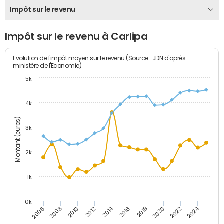
Impôt sur le revenu
Impôt sur le revenu à Carlipa
Evolution de l'impôt moyen sur le revenu (Source : JDN d'après
ministère de l'Economie)
5k
4k
Montant (euros)
3k
2k
1k
0k
2014
2024
2010
2020
2012
2022
2006
2016
2008
2018