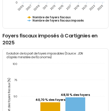
0
2005
2007
2009
2011
2013
2015
2017
2019
2021
2023
2025
Nombre de foyers fiscaux
Nombre de foyers fiscaux imposés
Foyers fiscaux imposés à Cartignies en
2025
Evolution de la part de foyers imposables (Source : JDN
d'après ministère de l'Economie)
100
Part des foyers fiscaux (%)
75
48,10 % des foyers
50
40,70 % des foyers