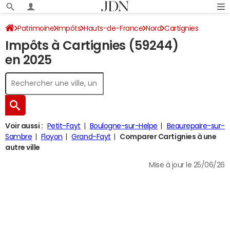
Patrimoine
Impôts
Hauts-de-France
Nord
Cartignies
Impôts à Cartignies (59244)
Impôt sur le revenu
en 2025
Voir aussi :
Petit-Fayt
Boulogne-sur-Helpe
Beaurepaire-sur-
Sambre
Floyon
Grand-Fayt
Comparer Cartignies à une
autre ville
Mise à jour le 25/06/26