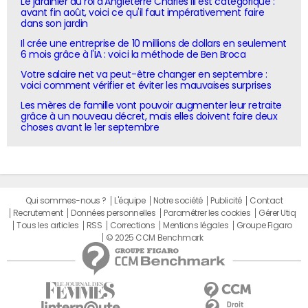
Le jardinier du roi d'Angleterre Charles III est catégorique :
avant fin août, voici ce qu'il faut impérativement faire
dans son jardin
Il crée une entreprise de 10 millions de dollars en seulement
6 mois grâce à l'IA : voici la méthode de Ben Broca
Votre salaire net va peut-être changer en septembre :
voici comment vérifier et éviter les mauvaises surprises
Les mères de famille vont pouvoir augmenter leur retraite
grâce à un nouveau décret, mais elles doivent faire deux
choses avant le 1er septembre
Qui sommes-nous ?
L'équipe
Notre société
Publicité
Contact
Recrutement
Données personnelles
Paramétrer les cookies
Gérer Utiq
Tous les articles
RSS
Corrections
Mentions légales
Groupe Figaro
© 2025 CCM Benchmark