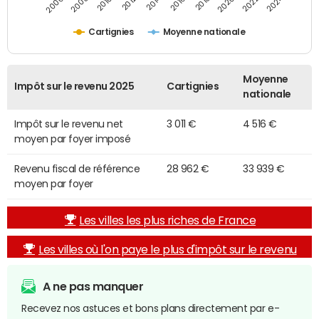
2014
2024
2010
2020
2012
2022
2006
2016
2008
2018
Cartignies
Moyenne nationale
Moyenne
Impôt sur le revenu 2025
Cartignies
nationale
Impôt sur le revenu net
3 011 €
4 516 €
moyen par foyer imposé
Revenu fiscal de référence
28 962 €
33 939 €
moyen par foyer
Les villes les plus riches de France
Les villes où l'on paye le plus d'impôt sur le revenu
A ne pas manquer
Recevez nos astuces et bons plans directement par e-