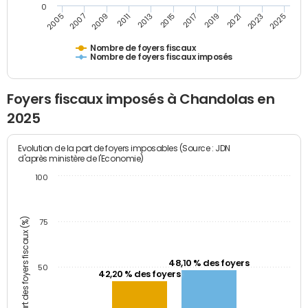
0
2009
2023
2017
2011
2025
2005
2019
2013
2007
2021
2015
Nombre de foyers fiscaux
Nombre de foyers fiscaux imposés
Foyers fiscaux imposés à Chandolas en
2025
Evolution de la part de foyers imposables (Source : JDN
d'après ministère de l'Economie)
100
Part des foyers fiscaux (%)
75
48,10 % des foyers
50
42,20 % des foyers