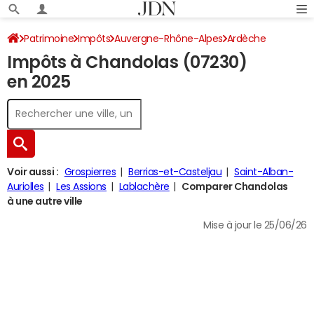
Patrimoine
Impôts
Auvergne-Rhône-Alpes
Ardèche
Impôts à Chandolas (07230)
Chandolas
Impôt sur le revenu
en 2025
Voir aussi :
Grospierres
Berrias-et-Casteljau
Saint-Alban-
Auriolles
Les Assions
Lablachère
Comparer Chandolas
à une autre ville
Mise à jour le 25/06/26