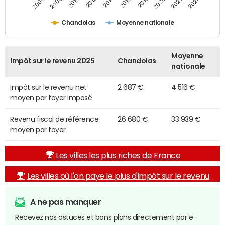
2014
2024
2010
2020
2012
2022
2006
2016
2008
2018
Chandolas
Moyenne nationale
Moyenne
Impôt sur le revenu 2025
Chandolas
nationale
Impôt sur le revenu net
2 687 €
4 516 €
moyen par foyer imposé
Revenu fiscal de référence
26 680 €
33 939 €
moyen par foyer
Les villes les plus riches de France
Les villes où l'on paye le plus d'impôt sur le revenu
A ne pas manquer
Recevez nos astuces et bons plans directement par e-