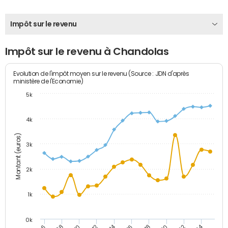
Impôt sur le revenu
Impôt sur le revenu à Chandolas
Evolution de l'impôt moyen sur le revenu (Source : JDN d'après
ministère de l'Economie)
5k
4k
Montant (euros)
3k
2k
1k
0k