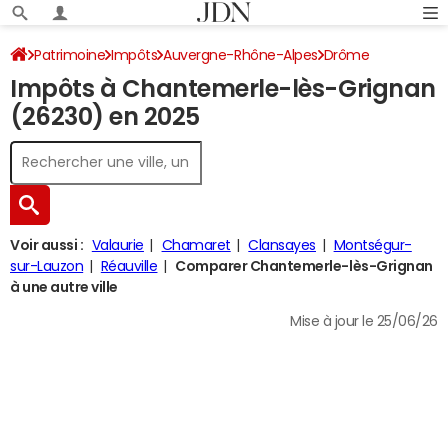
Patrimoine
Impôts
Auvergne-Rhône-Alpes
Drôme
Impôts à Chantemerle-lès-Grignan
Chantemerle-lès-Grignan
Impôt sur le revenu
(26230) en 2025
Voir aussi :
Valaurie
Chamaret
Clansayes
Montségur-
sur-Lauzon
Réauville
Comparer Chantemerle-lès-Grignan
à une autre ville
Mise à jour le 25/06/26