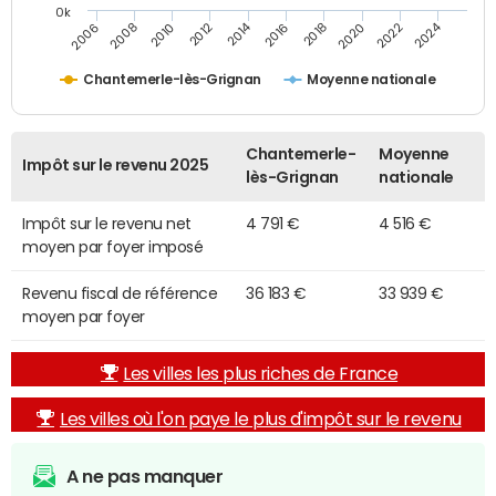
0k
2014
2024
2010
2020
2012
2022
2006
2016
2008
2018
Chantemerle-lès-Grignan
Moyenne nationale
Chantemerle-
Moyenne
Impôt sur le revenu 2025
lès-Grignan
nationale
Impôt sur le revenu net
4 791 €
4 516 €
moyen par foyer imposé
Revenu fiscal de référence
36 183 €
33 939 €
moyen par foyer
Les villes les plus riches de France
Les villes où l'on paye le plus d'impôt sur le revenu
A ne pas manquer