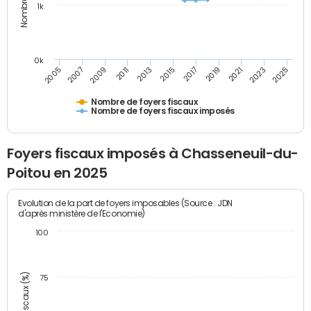
1k
0k
2005
2013
2021
2011
2019
2009
2017
2025
2007
2015
2023
Nombre de foyers fiscaux
Nombre de foyers fiscaux imposés
Foyers fiscaux imposés à Chasseneuil-du-
Poitou en 2025
Evolution de la part de foyers imposables (Source : JDN
d'après ministère de l'Economie)
100
75