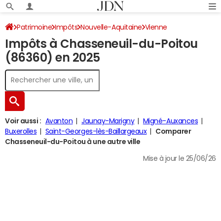
Patrimoine
Impôts
Nouvelle-Aquitaine
Vienne
Impôts à Chasseneuil-du-Poitou
Chasseneuil-du-Poitou
Impôt sur le revenu
(86360) en 2025
Voir aussi :
Avanton
Jaunay-Marigny
Migné-Auxances
Buxerolles
Saint-Georges-lès-Baillargeaux
Comparer
Chasseneuil-du-Poitou à une autre ville
Mise à jour le 25/06/26