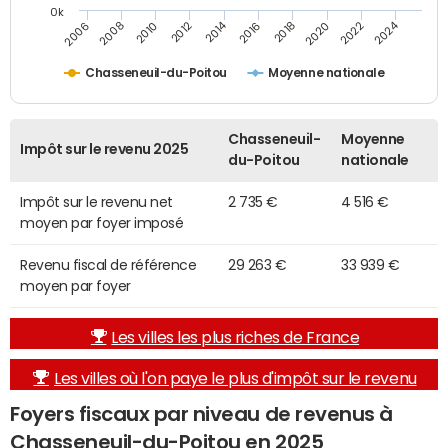
0k
2014
2024
2010
2020
2012
2022
2006
2016
2008
2018
Chasseneuil-du-Poitou
Moyenne nationale
Chasseneuil-
Moyenne
Impôt sur le revenu 2025
du-Poitou
nationale
Impôt sur le revenu net
2 735 €
4 516 €
moyen par foyer imposé
Revenu fiscal de référence
29 263 €
33 939 €
moyen par foyer
Les villes les plus riches de France
Les villes où l'on paye le plus d'impôt sur le revenu
Foyers fiscaux par niveau de revenus à
Chasseneuil-du-Poitou en 2025