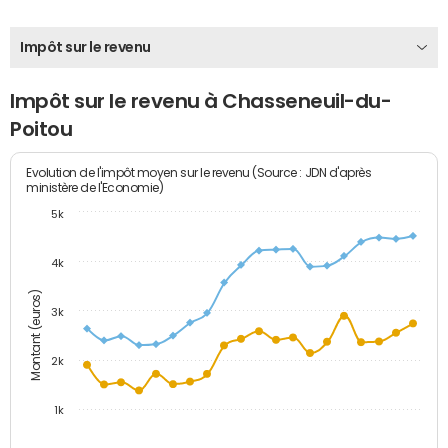
Impôt sur le revenu
Impôt sur le revenu à Chasseneuil-du-
Poitou
Evolution de l'impôt moyen sur le revenu (Source : JDN d'après
ministère de l'Economie)
5k
4k
Montant (euros)
3k
2k
1k