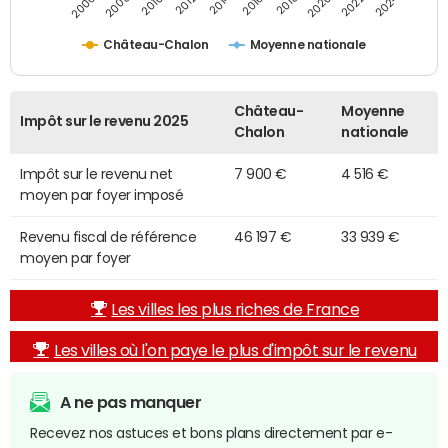
2014
2024
2010
2020
2006
2016
2012
2022
2008
2018
Château-Chalon
Moyenne nationale
Château-
Moyenne
Impôt sur le revenu 2025
Chalon
nationale
Impôt sur le revenu net
7 900 €
4 516 €
moyen par foyer imposé
Revenu fiscal de référence
46 197 €
33 939 €
moyen par foyer
Les villes les plus riches de France
Les villes où l'on paye le plus d'impôt sur le revenu
A ne pas manquer
Recevez nos astuces et bons plans directement par e-