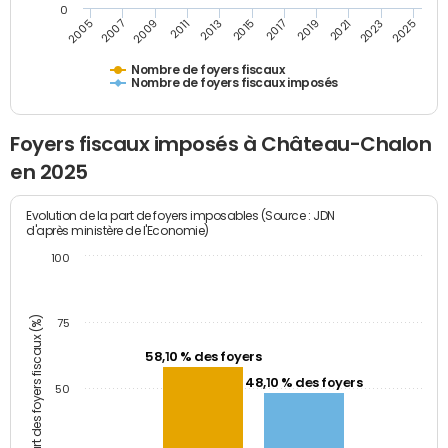
0
2009
2023
2017
2011
2025
2005
2019
2013
2007
2021
2015
Nombre de foyers fiscaux
Nombre de foyers fiscaux imposés
Foyers fiscaux imposés à Château-Chalon
en 2025
Evolution de la part de foyers imposables (Source : JDN
d'après ministère de l'Economie)
100
Part des foyers fiscaux (%)
75
58,10 % des foyers
48,10 % des foyers
50