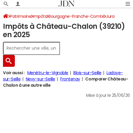
Patrimoine
Impôts
Bourgogne-Franche-Comté
Jura
Impôts à Château-Chalon (39210)
Château-Chalon
Impôt sur le revenu
en 2025
Voir aussi :
Menétru-le-Vignoble
Blois-sur-Seille
Ladoye-
sur-Seille
Nevy-sur-Seille
Frontenay
Comparer Château-
Chalon à une autre ville
Mise à jour le 25/06/26