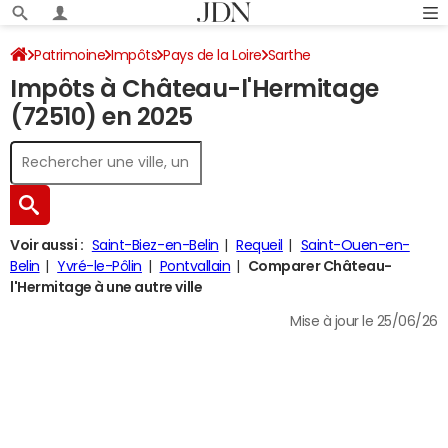
Patrimoine
Impôts
Pays de la Loire
Sarthe
Impôts à Château-l'Hermitage
Château-l'Hermitage
Impôt sur le revenu
(72510) en 2025
Voir aussi :
Saint-Biez-en-Belin
Requeil
Saint-Ouen-en-
Belin
Yvré-le-Pôlin
Pontvallain
Comparer Château-
l'Hermitage à une autre ville
Mise à jour le 25/06/26