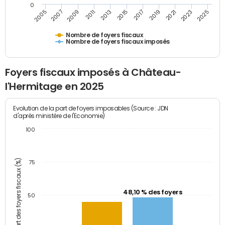
0
2009
2023
2017
2011
2025
2005
2019
2013
2007
2021
2015
Nombre de foyers fiscaux
Nombre de foyers fiscaux imposés
Foyers fiscaux imposés à Château-
l'Hermitage en 2025
Evolution de la part de foyers imposables (Source : JDN
d'après ministère de l'Economie)
100
Part des foyers fiscaux (%)
75
48,10 % des foyers
50