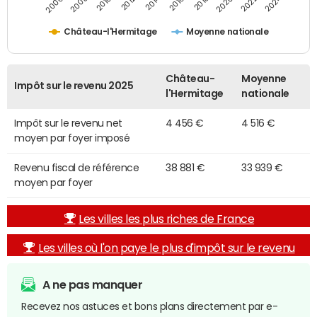
2014
2024
2010
2020
2012
2022
2006
2016
2008
2018
Château-l'Hermitage
Moyenne nationale
Château-
Moyenne
Impôt sur le revenu 2025
l'Hermitage
nationale
Impôt sur le revenu net
4 456 €
4 516 €
moyen par foyer imposé
Revenu fiscal de référence
38 881 €
33 939 €
moyen par foyer
Les villes les plus riches de France
Les villes où l'on paye le plus d'impôt sur le revenu
A ne pas manquer
Recevez nos astuces et bons plans directement par e-