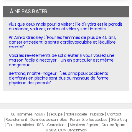
À NE PAS RATER
Plus que deux mois pour la visiter : l'île d'Hydra est le paradis
du silence, voitures, motos et vélos y sont interdits
Pr. Alinka Greasley : "Pour les femmes de plus de 40 ans,
danser entretient la santé cardiovasculaire et l'équilibre
mental"
Voici les revêtements de sol à éviter si vous voulez une
maison facile à nettoyer - un en particulier est même
dangereux
Bertrand, maître-nageur : "Les principaux accidents
d'enfants en piscine sont dus au manque de forme
physique des parents"
Qui sommes-nous ?
L'équipe
Notre société
Publicité
Contact
Recrutement
Données personnelles
Paramétrer les cookies
Gérer Utiq
Tous les articles
RSS
Corrections
Mentions légales
Groupe Figaro
© 2025 CCM Benchmark