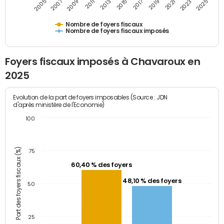
2009
2023
2017
2011
2025
2005
2019
2013
2007
2021
2015
Nombre de foyers fiscaux
Nombre de foyers fiscaux imposés
Foyers fiscaux imposés à Chavaroux en
2025
Evolution de la part de foyers imposables (Source : JDN
d'après ministère de l'Economie)
100
Part des foyers fiscaux (%)
75
60,40 % des foyers
48,10 % des foyers
50
25