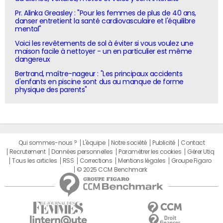
Pr. Alinka Greasley : "Pour les femmes de plus de 40 ans,
danser entretient la santé cardiovasculaire et l'équilibre
mental"
Voici les revêtements de sol à éviter si vous voulez une
maison facile à nettoyer - un en particulier est même
dangereux
Bertrand, maître-nageur : "Les principaux accidents
d'enfants en piscine sont dus au manque de forme
physique des parents"
Qui sommes-nous ?
L'équipe
Notre société
Publicité
Contact
Recrutement
Données personnelles
Paramétrer les cookies
Gérer Utiq
Tous les articles
RSS
Corrections
Mentions légales
Groupe Figaro
© 2025 CCM Benchmark