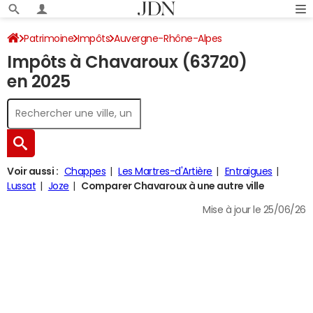
Patrimoine
Impôts
Auvergne-Rhône-Alpes
Impôts à Chavaroux (63720)
Puy-de-Dôme
Chavaroux
Impôt sur le revenu
en 2025
Voir aussi :
Chappes
Les Martres-d'Artière
Entraigues
Lussat
Joze
Comparer Chavaroux à une autre ville
Mise à jour le 25/06/26