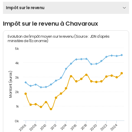
Impôt sur le revenu
Impôt sur le revenu à Chavaroux
Evolution de l'impôt moyen sur le revenu (Source : JDN d'après
ministère de l'Economie)
5k
4k
Montant (euros)
3k
2k
1k
0k
2014
2024
2010
2020
2012
2022
2006
2016
2008
2018