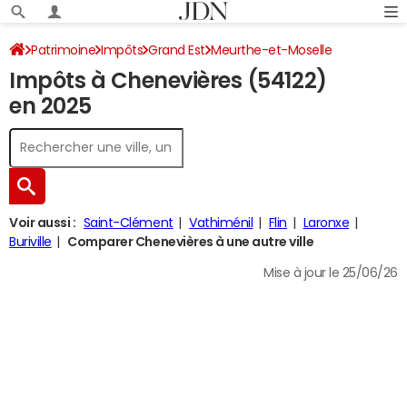
Patrimoine
Impôts
Grand Est
Meurthe-et-Moselle
Impôts à Chenevières (54122)
Chenevières
Impôt sur le revenu
en 2025
Voir aussi :
Saint-Clément
Vathiménil
Flin
Laronxe
Buriville
Comparer Chenevières à une autre ville
Mise à jour le 25/06/26