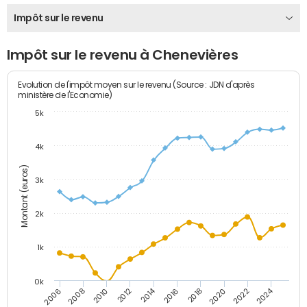
Impôt sur le revenu
Impôt sur le revenu à Chenevières
Evolution de l'impôt moyen sur le revenu (Source : JDN d'après
ministère de l'Economie)
5k
4k
Montant (euros)
3k
2k
1k
0k
2014
2024
2010
2020
2012
2022
2006
2016
2008
2018