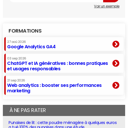
Voir un exemple
FORMATIONS
27 aoû 2026
Google Analytics GA4
03 sep 2026
ChatGPT et IA génératives : bonnes pratiques
et usages responsables
21 sep 2026
Web analytics : booster ses performances
marketing
À NE PAS RATER
Punaises de lit : cette poudre ménagère à quelques euros
a tué 100% des punaises dans une étude