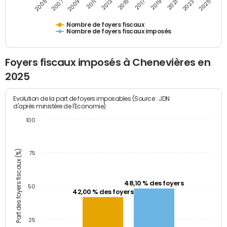
2009
2023
2017
2011
2025
2005
2019
2013
2007
2021
2015
Nombre de foyers fiscaux
Nombre de foyers fiscaux imposés
Foyers fiscaux imposés à Chenevières en
2025
Evolution de la part de foyers imposables (Source : JDN
d'après ministère de l'Economie)
100
Part des foyers fiscaux (%)
75
48,10 % des foyers
50
42,00 % des foyers
25