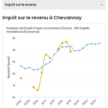
Impôt sur le revenu
Impôt sur le revenu à Chevannay
Evolution de l'impôt moyen sur le revenu (Source : JDN d'après
ministère de l'Economie)
5k
4k
Montant (euros)
3k
2k
1k
0k
2014
2024
2010
2020
2012
2022
2006
2016
2008
2018