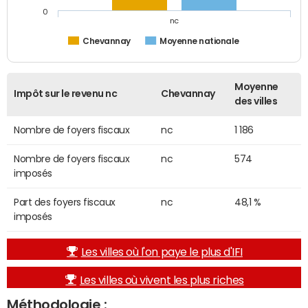
0
nc
Chevannay
Moyenne nationale
Moyenne
Impôt sur le revenu nc
Chevannay
des villes
Nombre de foyers fiscaux
nc
1 186
Nombre de foyers fiscaux
nc
574
imposés
Part des foyers fiscaux
nc
48,1 %
imposés
Les villes où l'on paye le plus d'IFI
Les villes où vivent les plus riches
Méthodologie :