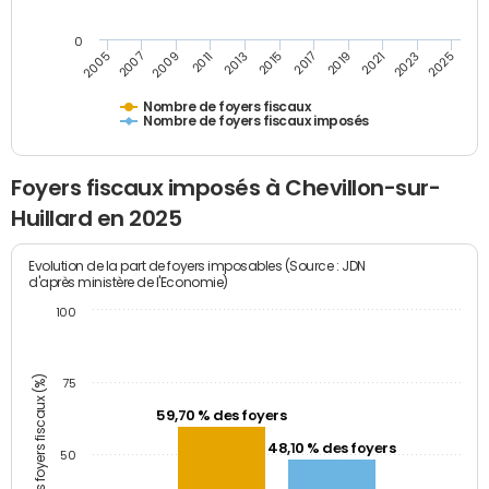
0
2023
2005
2009
2013
2017
2021
2025
2007
2011
2015
2019
Nombre de foyers fiscaux
Nombre de foyers fiscaux imposés
Foyers fiscaux imposés à Chevillon-sur-
Huillard en 2025
Evolution de la part de foyers imposables (Source : JDN
d'après ministère de l'Economie)
100
Part des foyers fiscaux (%)
75
59,70 % des foyers
48,10 % des foyers
50