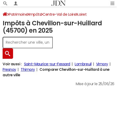
Patrimoine
Impôts
Centre-Val de Loire
Loiret
Impôts à Chevillon-sur-Huillard
Chevillon-sur-Huillard
Impôt sur le revenu
(45700) en 2025
Voir aussi :
Saint-Maurice-sur-Fessard
Lombreuil
Vimory
Presnoy
Thimory
Comparer Chevillon-sur-Huillard à une
autre ville
Mise à jour le 25/06/26