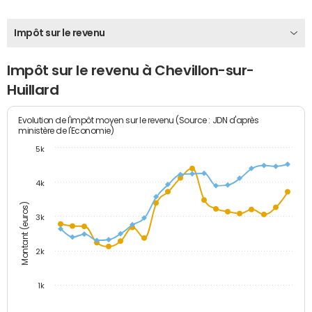
Impôt sur le revenu
Impôt sur le revenu à Chevillon-sur-
Huillard
Evolution de l'impôt moyen sur le revenu (Source : JDN d'après
ministère de l'Economie)
5k
4k
Montant (euros)
3k
2k
1k