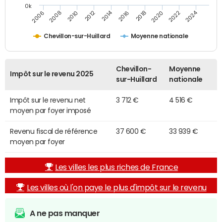
0k
2014
2024
2010
2020
2012
2022
2006
2016
2008
2018
Chevillon-sur-Huillard
Moyenne nationale
Chevillon-
Moyenne
Impôt sur le revenu 2025
sur-Huillard
nationale
Impôt sur le revenu net
3 712 €
4 516 €
moyen par foyer imposé
Revenu fiscal de référence
37 600 €
33 939 €
moyen par foyer
Les villes les plus riches de France
Les villes où l'on paye le plus d'impôt sur le revenu
A ne pas manquer