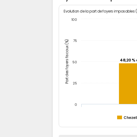
Evolution de la part de foyers imposables 
100
Part des foyers fiscaux (%)
75
48,20 % 
50
25
0
Chezel