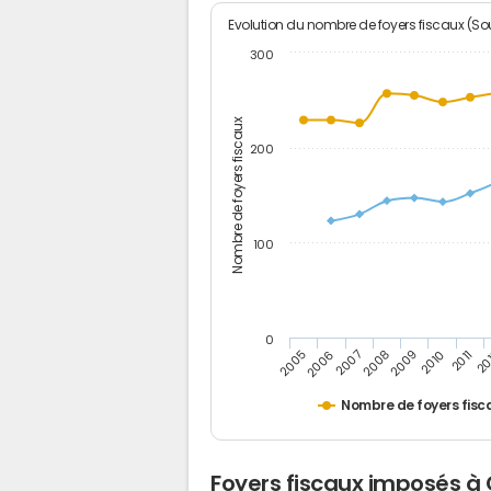
Evolution du nombre de foyers fiscaux (Sou
300
Nombre de foyers fiscaux
200
100
0
2005
20
2009
2006
2010
2007
2011
2008
Nombre de foyers fisc
Foyers fiscaux imposés à 