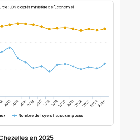
rce : JDN d'après ministère de l'Economie)
2024
2014
12
2019
2016
2023
2013
2020
2017
2021
2018
2025
2015
2022
Nombre de foyers fiscaux imposés
aux
Chezelles en 2025