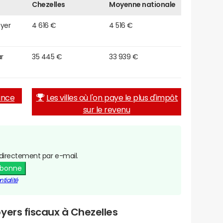
Chezelles
Moyenne nationale
oyer
4 616 €
4 516 €
r
35 445 €
33 939 €
rance
Les villes où l'on paye le plus d'impôt
sur le revenu
directement par e-mail.
abonne
tialité
yers fiscaux à Chezelles