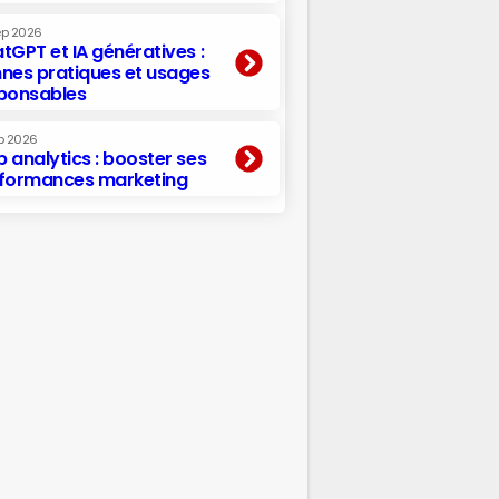
ep 2026
tGPT et IA génératives :
nes pratiques et usages
ponsables
p 2026
 analytics : booster ses
formances marketing