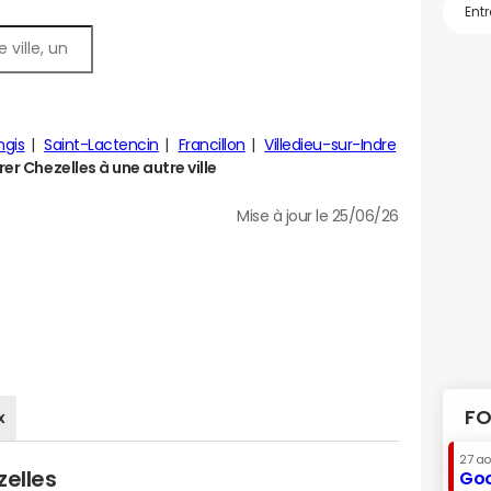
ngis
Saint-Lactencin
Francillon
Villedieu-sur-Indre
r Chezelles à une autre ville
Mise à jour le 25/06/26
FO
x
27 a
zelles
Goo