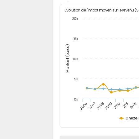
Evolution de l'impôt moyen sur le revenu (
20k
15k
Montant (euros)
10k
5k
0k
2007
2012
2006
2011
2010
2009
2008
Chezel