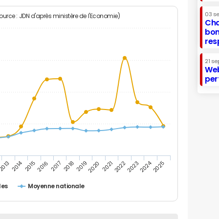
03 s
Source : JDN d'après ministère de l'Economie)
Cha
bon
res
21 se
Web
per
2014
2024
2017
2022
2016
2021
2015
2020
2025
2019
2013
2018
2023
les
Moyenne nationale