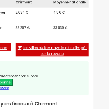
Chirmont
Moyenne nationale
oyer
2 684 €
4 516 €
r
33 267 €
33 939 €
rance
Les villes où l'on paye le plus d'impôt
sur le revenu
directement par e-mail.
abonne
tialité
oyers fiscaux à Chirmont