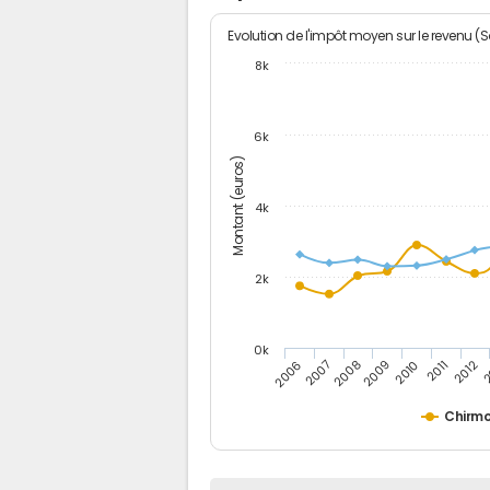
Evolution de l'impôt moyen sur le revenu (
8k
6k
Montant (euros)
4k
2k
0k
2006
2007
2008
2009
2010
2011
2012
2
Chirm