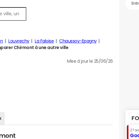
on
Louvrechy
La Faloise
Chaussoy-Epagny
arer Chirmont à une autre ville
Mise à jour le 25/06/26
FO
x
27 a
rmont
Goo