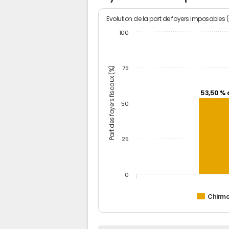
Evolution de la part de foyers imposables 
100
Part des foyers fiscaux (%)
75
53,50 % 
50
25
0
Chirm