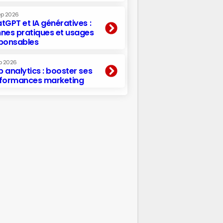
ep 2026
tGPT et IA génératives :
nes pratiques et usages
ponsables
p 2026
 analytics : booster ses
formances marketing