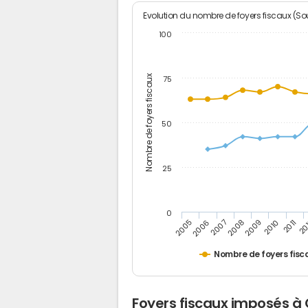
Evolution du nombre de foyers fiscaux (Sou
100
Nombre de foyers fiscaux
75
50
25
0
2005
20
2009
2006
2010
2007
2011
2008
Nombre de foyers fisc
Foyers fiscaux imposés à