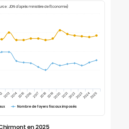
rce : JDN d'après ministère de l'Economie)
2024
2014
12
2019
2016
2023
2013
2020
2017
2021
2018
2025
2015
2022
Nombre de foyers fiscaux imposés
aux
 Chirmont en 2025