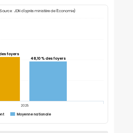
(Source : JDN d'après ministère de l'Economie)
des foyers
48,10 % des foyers
2025
ont
Moyenne nationale