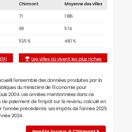
Chirmont
Moyenne des villes
71
1 186
38
574
53,5 %
48,1 %
'IFI
Les villes où vivent les plus riches
recueilli l'ensemble des données produites par la
ubliques du ministère de l'Economie pour
epuis 2004. Les années mentionnées dans ce
de paiement de l'impôt sur le revenu, calculé en
r l'année précédente. Les impôts de l'année 2025
année 2024.
Impôts locaux à Chirmont