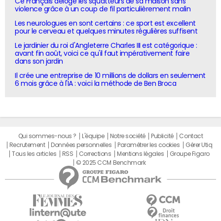
Ce Français déloge les squatteurs de sa maison sans
violence grâce à un coup de fil particulièrement malin
Les neurologues en sont certains : ce sport est excellent
pour le cerveau et quelques minutes régulières suffisent
Le jardinier du roi d'Angleterre Charles III est catégorique :
avant fin août, voici ce qu'il faut impérativement faire
dans son jardin
Il crée une entreprise de 10 millions de dollars en seulement
6 mois grâce à l'IA : voici la méthode de Ben Broca
Qui sommes-nous ?
L'équipe
Notre société
Publicité
Contact
Recrutement
Données personnelles
Paramétrer les cookies
Gérer Utiq
Tous les articles
RSS
Corrections
Mentions légales
Groupe Figaro
© 2025 CCM Benchmark