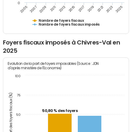
0
2009
2023
2017
2011
2025
2005
2019
2013
2007
2021
2015
Nombre de foyers fiscaux
Nombre de foyers fiscaux imposés
Foyers fiscaux imposés à Chivres-Val en
2025
Evolution de la part de foyers imposables (Source : JDN
d'après ministère de l'Economie)
100
Part des foyers fiscaux (%)
75
50,80 % des foyers
50