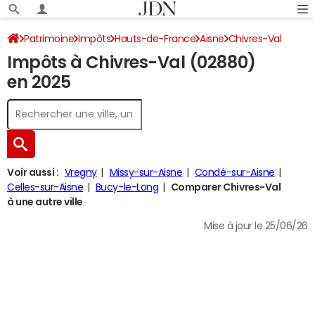
Patrimoine
Impôts
Hauts-de-France
Aisne
Chivres-Val
Impôts à Chivres-Val (02880)
Impôt sur le revenu
en 2025
Voir aussi :
Vregny
Missy-sur-Aisne
Condé-sur-Aisne
Celles-sur-Aisne
Bucy-le-Long
Comparer Chivres-Val
à une autre ville
Mise à jour le 25/06/26