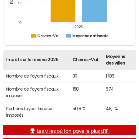
25
0
2025
Chivres-Val
Moyenne nationale
Moyenne
Impôt sur le revenu 2025
Chivres-Val
des villes
Nombre de foyers fiscaux
311
1 186
Nombre de foyers fiscaux
158
574
imposés
Part des foyers fiscaux
50,8 %
48,1 %
imposés
Les villes où l'on paye le plus d'IFI