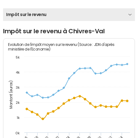
Impôt sur le revenu
Impôt sur le revenu à Chivres-Val
Evolution de l'impôt moyen sur le revenu (Source : JDN d'après
ministère de l'Economie)
5k
4k
Montant (euros)
3k
2k
1k
0k