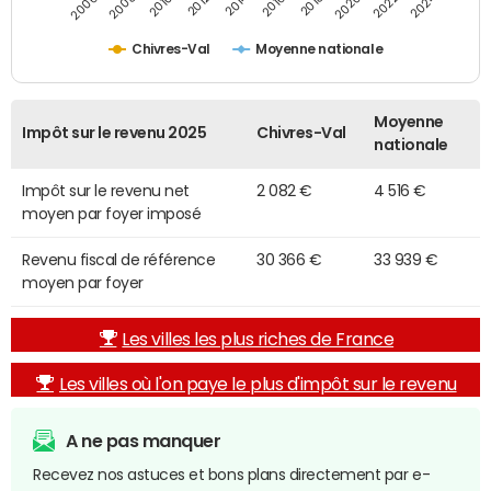
2014
2024
2010
2020
2012
2022
2006
2016
2008
2018
Chivres-Val
Moyenne nationale
Moyenne
Impôt sur le revenu 2025
Chivres-Val
nationale
Impôt sur le revenu net
2 082 €
4 516 €
moyen par foyer imposé
Revenu fiscal de référence
30 366 €
33 939 €
moyen par foyer
Les villes les plus riches de France
Les villes où l'on paye le plus d'impôt sur le revenu
A ne pas manquer
Recevez nos astuces et bons plans directement par e-