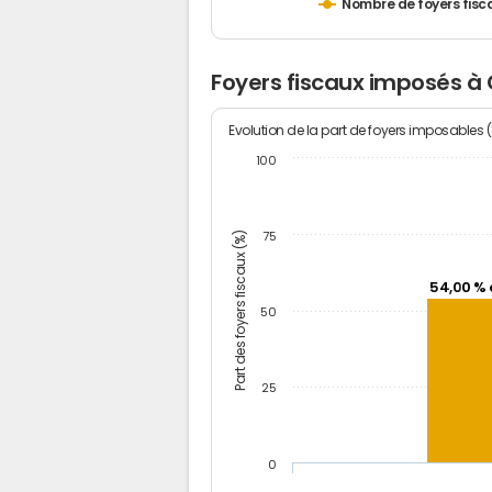
Nombre de foyers fisc
Foyers fiscaux imposés à 
Evolution de la part de foyers imposables 
100
Part des foyers fiscaux (%)
75
54,00 % 
50
25
0