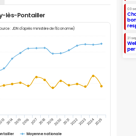
03 s
Cha
y-lès-Pontailler
bon
res
Source : JDN d'après ministère de l'Economie)
21 se
Web
per
2014
2024
013
2015
2016
2017
2018
2019
2020
2021
2022
2023
2025
ntailler
Moyenne nationale