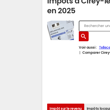
Impôts à Cirey-lè
en 2025
Voir aussi :
Tellec
Comparer Cirey-l
Impôt sur le revenu
Impôts locau