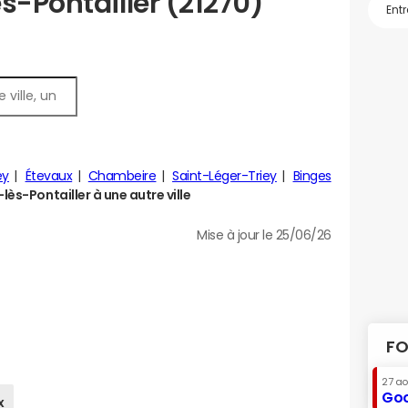
s-Pontailler (21270)
ey
Étevaux
Chambeire
Saint-Léger-Triey
Binges
ès-Pontailler à une autre ville
Mise à jour le 25/06/26
FO
27 a
Goo
x