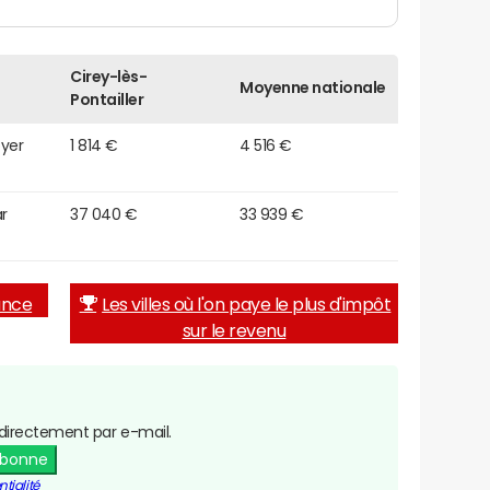
Cirey-lès-
Moyenne nationale
Pontailler
oyer
1 814 €
4 516 €
r
37 040 €
33 939 €
rance
Les villes où l'on paye le plus d'impôt
sur le revenu
directement par e-mail.
abonne
tialité