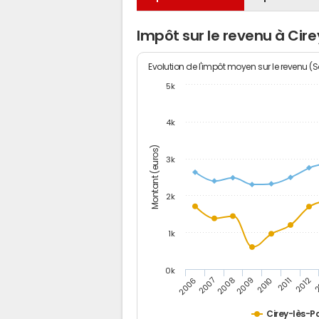
Impôt sur le revenu à Cire
Evolution de l'impôt moyen sur le revenu (
5k
4k
Montant (euros)
3k
2k
1k
0k
2006
2007
2008
2009
2010
2011
2012
2
Cirey-lès-Po