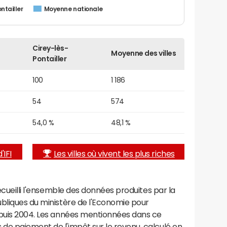
ntailler
Moyenne nationale
Cirey-lès-
Moyenne des villes
Pontailler
100
1 186
54
574
54,0 %
48,1 %
'IFI
Les villes où vivent les plus riches
recueilli l'ensemble des données produites par la
ubliques du ministère de l'Economie pour
epuis 2004. Les années mentionnées dans ce
de paiement de l'impôt sur le revenu, calculé en