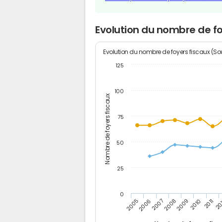
Evolution du nombre de foy
Evolution du nombre de foyers fiscaux (Sou
125
100
Nombre de foyers fiscaux
75
50
25
0
2005
20
2009
2006
2010
2007
2011
2008