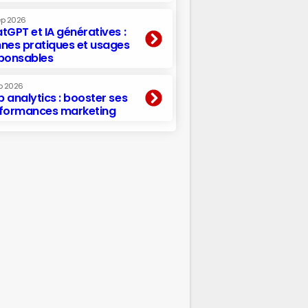
ep 2026
tGPT et IA génératives :
nes pratiques et usages
ponsables
p 2026
 analytics : booster ses
formances marketing