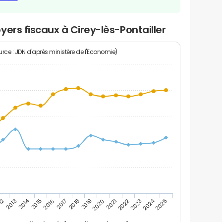
ers fiscaux à Cirey-lès-Pontailler
rce : JDN d'après ministère de l'Economie)
2024
2014
12
2019
2016
2023
2013
2020
2017
2021
2018
2025
2015
2022