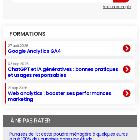
Voir un exemple
FORMATIONS
27 aoû 2026
Google Analytics GA4
03 sep 2026
ChatGPT et IA génératives : bonnes pratiques
et usages responsables
21 sep 2026
Web analytics : booster ses performances
marketing
À NE PAS RATER
Punaises de lit : cette poudre ménagère à quelques euros
a tué 100% des punaises dans une étude