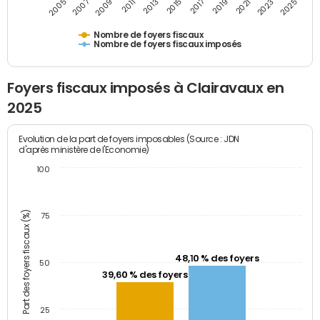
2009
2023
2017
2011
2025
2005
2019
2013
2007
2021
2015
Nombre de foyers fiscaux
Nombre de foyers fiscaux imposés
Foyers fiscaux imposés à Clairavaux en
2025
Evolution de la part de foyers imposables (Source : JDN
d'après ministère de l'Economie)
100
Part des foyers fiscaux (%)
75
48,10 % des foyers
50
39,60 % des foyers
25