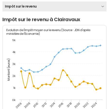
Impôt sur le revenu
Impôt sur le revenu à Clairavaux
Evolution de l'impôt moyen sur le revenu (Source : JDN d'après
ministère de l'Economie)
5k
4k
Montant (euros)
3k
2k
1k
0k
2014
2024
2010
2020
2012
2022
2006
2016
2008
2018