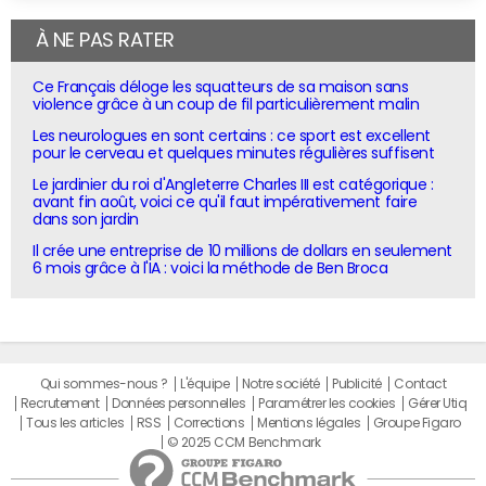
À NE PAS RATER
Ce Français déloge les squatteurs de sa maison sans
violence grâce à un coup de fil particulièrement malin
Les neurologues en sont certains : ce sport est excellent
pour le cerveau et quelques minutes régulières suffisent
Le jardinier du roi d'Angleterre Charles III est catégorique :
avant fin août, voici ce qu'il faut impérativement faire
dans son jardin
Il crée une entreprise de 10 millions de dollars en seulement
6 mois grâce à l'IA : voici la méthode de Ben Broca
Qui sommes-nous ?
L'équipe
Notre société
Publicité
Contact
Recrutement
Données personnelles
Paramétrer les cookies
Gérer Utiq
Tous les articles
RSS
Corrections
Mentions légales
Groupe Figaro
© 2025 CCM Benchmark