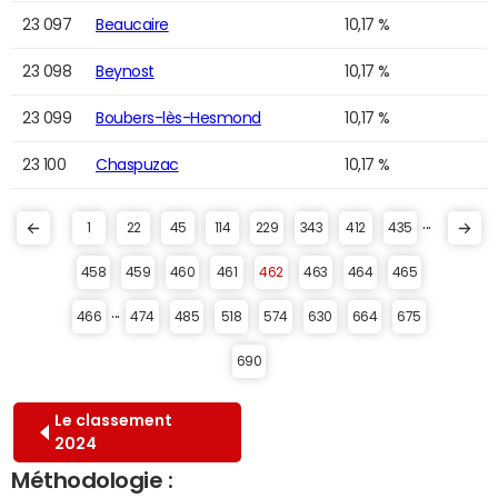
23 097
Beaucaire
10,17 %
23 098
Beynost
10,17 %
23 099
Boubers-lès-Hesmond
10,17 %
23 100
Chaspuzac
10,17 %
...
1
22
45
114
229
343
412
435
458
459
460
461
462
463
464
465
...
466
474
485
518
574
630
664
675
690
Le classement
2024
Méthodologie :