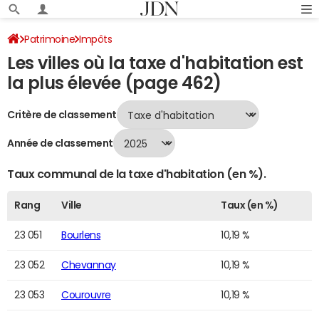
Patrimoine
Impôts
Les villes où la taxe d'habitation est
Villes où la taxe d'habitation est la plus élevée
Page 462
la plus élevée (page 462)
Critère de classement
Année de classement
Taux communal de la taxe d'habitation (en %).
Rang
Ville
Taux (en %)
23 051
Bourlens
10,19 %
23 052
Chevannay
10,19 %
23 053
Courouvre
10,19 %