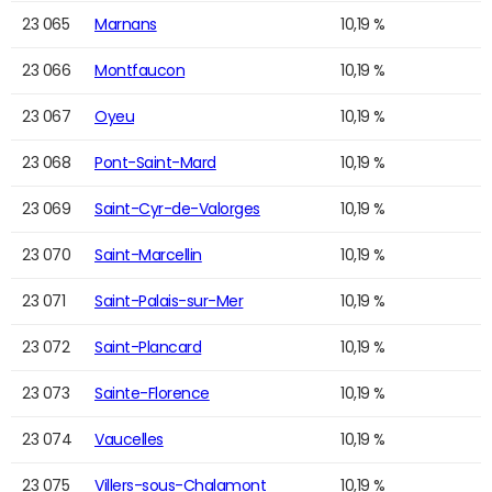
23 065
Marnans
10,19 %
23 066
Montfaucon
10,19 %
23 067
Oyeu
10,19 %
23 068
Pont-Saint-Mard
10,19 %
23 069
Saint-Cyr-de-Valorges
10,19 %
23 070
Saint-Marcellin
10,19 %
23 071
Saint-Palais-sur-Mer
10,19 %
23 072
Saint-Plancard
10,19 %
23 073
Sainte-Florence
10,19 %
23 074
Vaucelles
10,19 %
23 075
Villers-sous-Chalamont
10,19 %