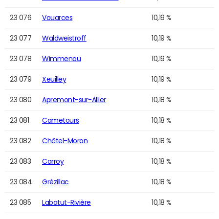
23 076
Vouarces
10,19 %
23 077
Waldweistroff
10,19 %
23 078
Wimmenau
10,19 %
23 079
Xeuilley
10,19 %
23 080
Apremont-sur-Allier
10,18 %
23 081
Cametours
10,18 %
23 082
Châtel-Moron
10,18 %
23 083
Corroy
10,18 %
23 084
Grézillac
10,18 %
23 085
Labatut-Rivière
10,18 %