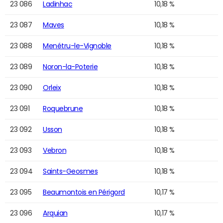
23 086
Ladinhac
10,18 %
23 087
Maves
10,18 %
23 088
Menétru-le-Vignoble
10,18 %
23 089
Noron-la-Poterie
10,18 %
23 090
Orleix
10,18 %
23 091
Roquebrune
10,18 %
23 092
Usson
10,18 %
23 093
Vebron
10,18 %
23 094
Saints-Geosmes
10,18 %
23 095
Beaumontois en Périgord
10,17 %
23 096
Arquian
10,17 %