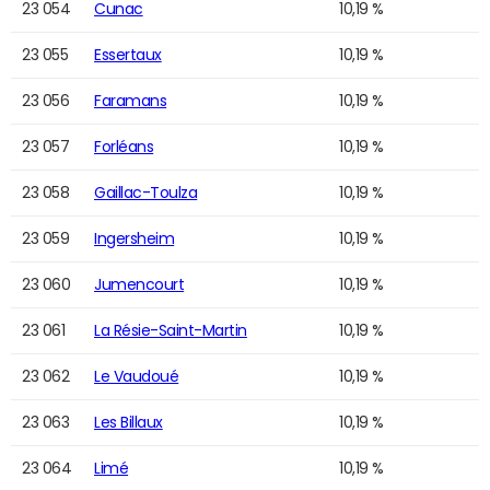
23 054
Cunac
10,19 %
23 055
Essertaux
10,19 %
23 056
Faramans
10,19 %
23 057
Forléans
10,19 %
23 058
Gaillac-Toulza
10,19 %
23 059
Ingersheim
10,19 %
23 060
Jumencourt
10,19 %
23 061
La Résie-Saint-Martin
10,19 %
23 062
Le Vaudoué
10,19 %
23 063
Les Billaux
10,19 %
23 064
Limé
10,19 %