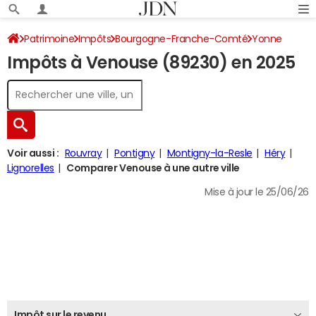
Patrimoine
Impôts
Bourgogne-Franche-Comté
Yonne
Impôts à Venouse (89230) en 2025
Venouse
Impôt sur le revenu
Voir aussi :
Rouvray
Pontigny
Montigny-la-Resle
Héry
Lignorelles
Comparer Venouse à une autre ville
Mise à jour le 25/06/26
Impôt sur le revenu