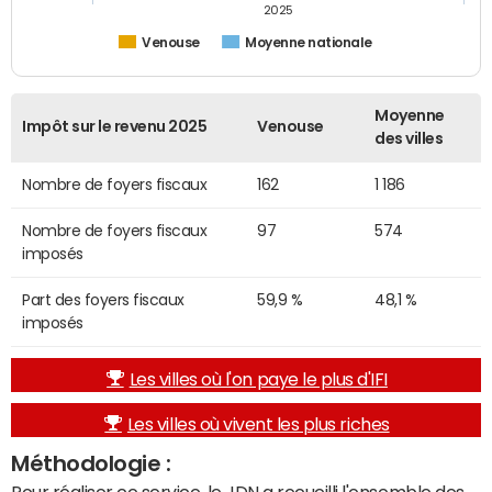
2025
Venouse
Moyenne nationale
Moyenne
Impôt sur le revenu 2025
Venouse
des villes
Nombre de foyers fiscaux
162
1 186
Nombre de foyers fiscaux
97
574
imposés
Part des foyers fiscaux
59,9 %
48,1 %
imposés
Les villes où l'on paye le plus d'IFI
Les villes où vivent les plus riches
Méthodologie :
Pour réaliser ce service, le JDN a recueilli l'ensemble des