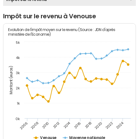
Impôt sur le revenu à Venouse
Evolution de l'impôt moyen sur le revenu (Source : JDN d'après
ministère de l'Economie)
5k
4k
Montant (euros)
3k
2k
1k
0k
2014
2024
2010
2020
2012
2022
2006
2016
2008
2018
Venouse
Moyenne nationale