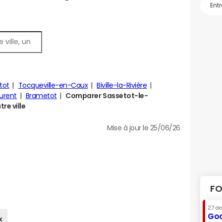
tot
Tocqueville-en-Caux
Biville-la-Rivière
aurent
Brametot
Comparer Sassetot-le-
re ville
Mise à jour le 25/06/26
FO
27 a
Goo
x