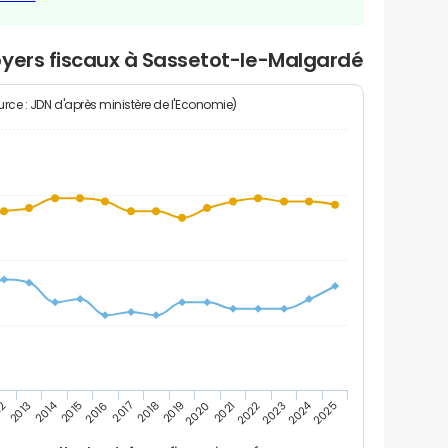
oyers fiscaux à Sassetot-le-Malgardé
rce : JDN d'après ministère de l'Economie)
2024
2014
2022
2020
2018
2016
12
2025
2023
2021
2019
2017
2015
2013