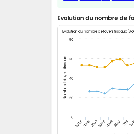
Evolution du nombre de f
Evolution du nombre de foyers fiscaux (Sou
80
Nombre de foyers fiscaux
60
40
20
0
2011
2009
2007
2005
20
2010
2008
2006