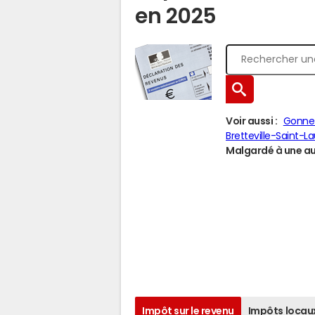
en 2025
Voir aussi :
Gonne
Bretteville-Saint-L
Malgardé à une aut
Impôt sur le revenu
Impôts locau