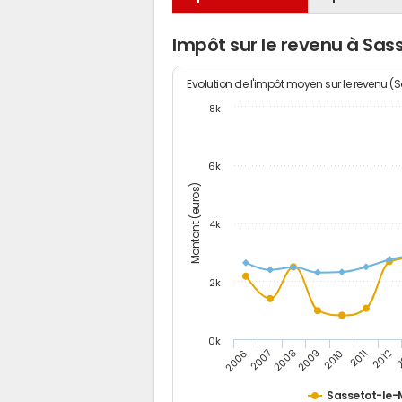
Impôt sur le revenu à Sa
Evolution de l'impôt moyen sur le revenu (
8k
6k
Montant (euros)
4k
2k
0k
2006
2007
2008
2009
2010
2011
2012
2
Sassetot-le-