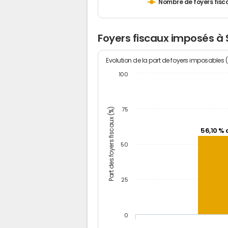
Nombre de foyers fisc
Foyers fiscaux imposés à
Evolution de la part de foyers imposables 
100
Part des foyers fiscaux (%)
75
56,10 % 
50
25
0