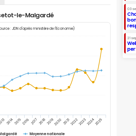
03 s
Cha
ssetot-le-Malgardé
bon
res
Source : JDN d'après ministère de l'Economie)
21 se
Web
per
2014
2024
013
2015
2016
2017
2018
2019
2020
2021
2022
2023
2025
Malgardé
Moyenne nationale