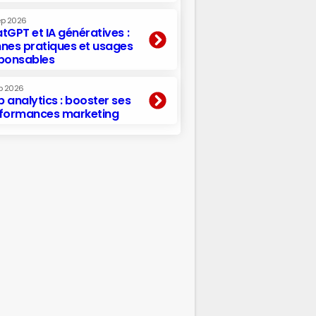
ep 2026
tGPT et IA génératives :
nes pratiques et usages
ponsables
p 2026
 analytics : booster ses
formances marketing