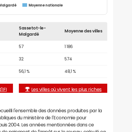
Malgardé
Moyenne nationale
Sassetot-le-
Moyenne des villes
Malgardé
57
1 186
32
574
56,1 %
48,1 %
'IFI
Les villes où vivent les plus riches
recueilli l'ensemble des données produites par la
ubliques du ministère de l'Economie pour
epuis 2004. Les années mentionnées dans ce
de paiement de l'impôt sur le revenu, calculé en