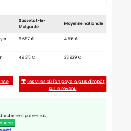
Sassetot-le-
Moyenne nationale
Malgardé
oyer
6 687 €
4 516 €
r
49 315 €
33 939 €
rance
Les villes où l'on paye le plus d'impôt
sur le revenu
directement par e-mail.
abonne
tialité