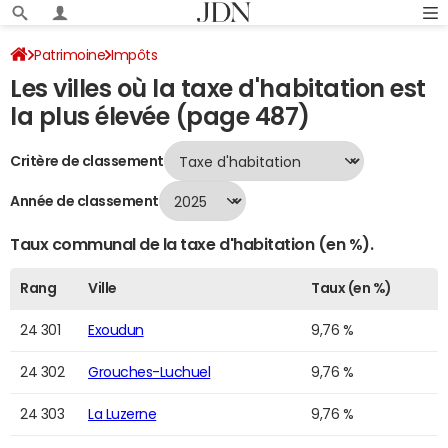
Patrimoine
Impôts
Les villes où la taxe d'habitation est
Villes où la taxe d'habitation est la plus élevée
Page 487
la plus élevée (page 487)
Critère de classement
Année de classement
Taux communal de la taxe d'habitation (en %).
Rang
Ville
Taux (en %)
24 301
Exoudun
9,76 %
24 302
Grouches-Luchuel
9,76 %
24 303
La Luzerne
9,76 %