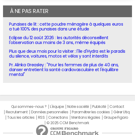
À NE PAS RATER
Punaises de lit : cette poudre ménagère à quelques euros
a tué 100% des punaises dans une étude
Eclipse du 12 août 2026 : les autorités déconseillent
l'observation aux moins de 3 ans, même équipés
Plus que deux mois pour la visiter : l'île d'Hydra est le paradis
du silence, voitures, motos et vélos y sont interdits
Pr. Alinka Greasley : "Pour les femmes de plus de 40 ans,
danser entretient la santé cardiovasculaire et l'équilibre
mental"
Qui sommes-nous ?
L'équipe
Notre société
Publicité
Contact
Recrutement
Données personnelles
Paramétrer les cookies
Gérer Utiq
Tous les articles
RSS
Corrections
Mentions légales
Groupe Figaro
© 2025 CCM Benchmark