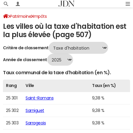
Patrimoine
Impôts
Les villes où la taxe d'habitation est
Villes où la taxe d'habitation est la plus élevée
Page 507
la plus élevée (page 507)
Critère de classement
Année de classement
Taux communal de la taxe d'habitation (en %).
Rang
Ville
Taux (en %)
25 301
Saint-Romans
9,38 %
25 302
Sarniguet
9,38 %
25 303
Sarrageois
9,38 %