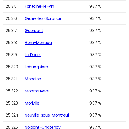
25 315
Fontaine-le-Pin
9,37 %
25 316
Gruey-lès-Surance
9,37 %
25 317
Guerpont
9,37 %
25 318
Hem-Monacu
9,37 %
25 319
Le Dourn
9,37 %
25 320
Lebucquière
9,37 %
25 321
Mondion
9,37 %
25 322
Montrouveau
9,37 %
25 323
Moriville
9,37 %
25 324
Neuville-sous-Montreuil
9,37 %
25 325
Noidant-Chatenoy
9,37 %