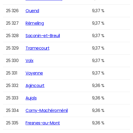
25 326
Quend
9,37 %
25 327
Rémeling
9,37 %
25 328
Saconin-et-Breuil
9,37 %
25 329
Tramecourt
9,37 %
25 330
Volx
9,37 %
25 331
Voyenne
9,37 %
25 332
Agincourt
9,36 %
25 333
Aujols
9,36 %
25 334
Corny-Machéroménil
9,36 %
25 335
Fresnes-au-Mont
9,36 %