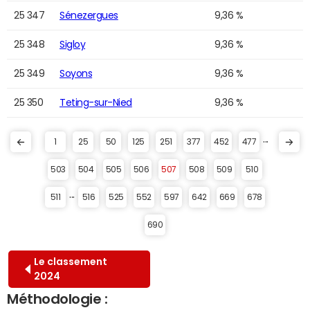
25 347
Sénezergues
9,36 %
25 348
Sigloy
9,36 %
25 349
Soyons
9,36 %
25 350
Teting-sur-Nied
9,36 %
...
1
25
50
125
251
377
452
477
503
504
505
506
507
508
509
510
...
511
516
525
552
597
642
669
678
690
Le classement
2024
Méthodologie :