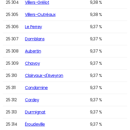
25 304
Villers-Grélot
9,38 %
25 305
Villers-Outréaux
9,38 %
25 306
Le Perrey
9,37 %
25 307
Domblans
9,37 %
25 308
Aubertin
9,37 %
25 309
Chavoy
9,37 %
25 310
Clairvaux-d'Aveyron
9,37 %
25 311
Condamine
9,37 %
25 312
Cordey
9,37 %
25 313
Durmignat
9,37 %
25 314
Éroudeville
9,37 %