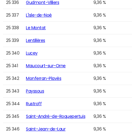
25 336
Gudmont-Villiers
9,36 %
25 337
L'Isle-de-Noé
9,36 %
25 338
Le Montat
9,36 %
25 339
Lentillères
9,36 %
25 340
Lucey
9,36 %
25 341
Maucourt-sur-Orne
9,36 %
25 342
Monferran-Plavès
9,36 %
25 343
Payssous
9,36 %
25 344
Rustroff
9,36 %
25 345
Saint-André-de-Roquepertuis
9,36 %
25 346
Saint-Jean-de-Laur
9,36 %