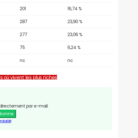
201
16,74 %
287
23,90 %
277
23,06 %
75
6,24 %
nc
nc
es où vivent les plus riches
directement par e-mail.
abonne
tialité