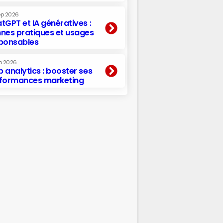
ep 2026
tGPT et IA génératives :
nes pratiques et usages
ponsables
p 2026
 analytics : booster ses
formances marketing