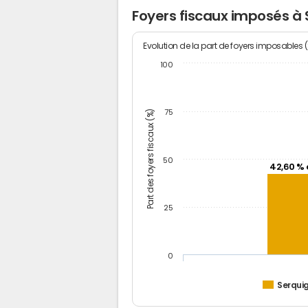
Foyers fiscaux imposés à
Evolution de la part de foyers imposables 
100
Part des foyers fiscaux (%)
75
50
42,60 % 
25
0
Serqui