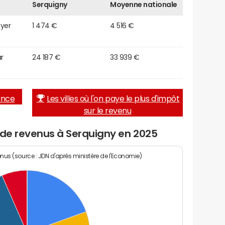
Serquigny
Moyenne nationale
oyer
1 474 €
4 516 €
r
24 187 €
33 939 €
rance
Les villes où l'on paye le plus d'impôt
sur le revenu
 de revenus à Serquigny en 2025
enus (source : JDN d'après ministère de l'Economie)