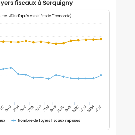
yers fiscaux à Serquigny
rce : JDN d'après ministère de l'Economie)
2014
2024
2013
2023
012
2022
2021
2020
2019
2018
2017
2016
2015
2025
Nombre de foyers fiscaux imposés
aux