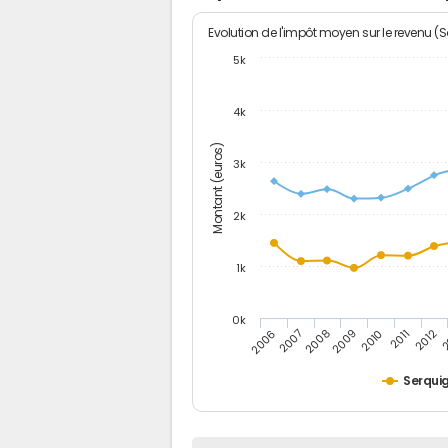
Evolution de l'impôt moyen sur le revenu (
5k
4k
Montant (euros)
3k
2k
1k
0k
2006
2007
2008
2009
2010
2011
2012
2
Serqui