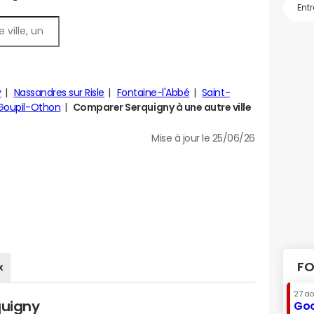
y
Nassandres sur Risle
Fontaine-l'Abbé
Saint-
Goupil-Othon
Comparer Serquigny à une autre ville
Mise à jour le 25/06/26
FO
x
27 a
quigny
Goo