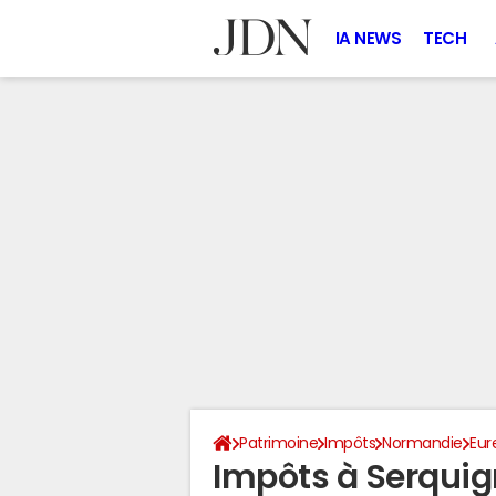
IA NEWS
TECH
Patrimoine
Impôts
Normandie
Eur
Impôts à Serquig