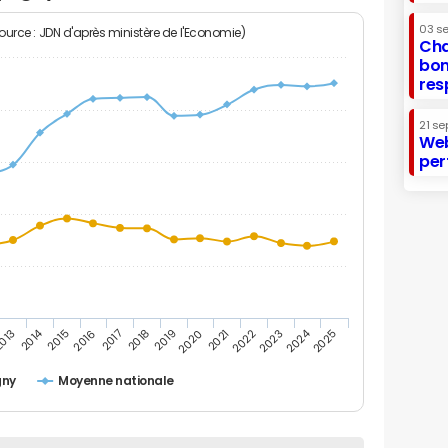
03 s
Source : JDN d'après ministère de l'Economie)
Cha
bon
res
21 se
Web
per
2014
2024
013
2015
2016
2017
2018
2019
2020
2021
2022
2023
2025
gny
Moyenne nationale