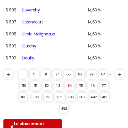
5 696
Buverchy
14,63 %
5 697
Cizancourt
14,63 %
5 698
Croix-Moligneaux
14,63 %
5 699
Curchy
14,63 %
5 700
Douilly
14,63 %
...
1
5
11
27
55
82
99
104
110
111
112
113
114
115
116
117
...
118
133
151
205
296
387
442
460
482
Le classement