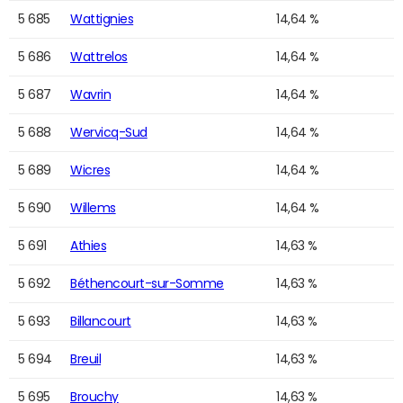
5 685
Wattignies
14,64 %
5 686
Wattrelos
14,64 %
5 687
Wavrin
14,64 %
5 688
Wervicq-Sud
14,64 %
5 689
Wicres
14,64 %
5 690
Willems
14,64 %
5 691
Athies
14,63 %
5 692
Béthencourt-sur-Somme
14,63 %
5 693
Billancourt
14,63 %
5 694
Breuil
14,63 %
5 695
Brouchy
14,63 %