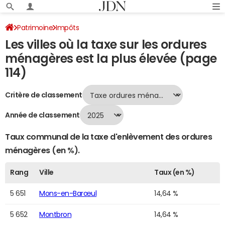
Patrimoine
Impôts
Les villes où la taxe sur les ordures
Villes où la taxe sur les ordures ménagères est la plus élevée
ménagères est la plus élevée (page
Page 114
114)
Critère de classement
Année de classement
Taux communal de la taxe d'enlèvement des ordures
ménagères (en %).
Rang
Ville
Taux (en %)
5 651
Mons-en-Barœul
14,64 %
5 652
Montbron
14,64 %