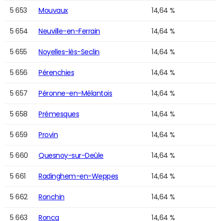
5 653
Mouvaux
14,64 %
5 654
Neuville-en-Ferrain
14,64 %
5 655
Noyelles-lès-Seclin
14,64 %
5 656
Pérenchies
14,64 %
5 657
Péronne-en-Mélantois
14,64 %
5 658
Prémesques
14,64 %
5 659
Provin
14,64 %
5 660
Quesnoy-sur-Deûle
14,64 %
5 661
Radinghem-en-Weppes
14,64 %
5 662
Ronchin
14,64 %
5 663
Roncq
14,64 %