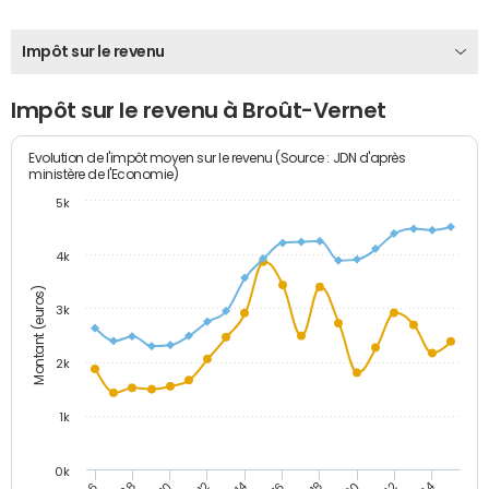
Impôt sur le revenu
Impôt sur le revenu à Broût-Vernet
Evolution de l'impôt moyen sur le revenu (Source : JDN d'après
ministère de l'Economie)
5k
4k
Montant (euros)
3k
2k
1k
0k