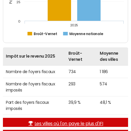
25
0
2025
Broût-Vernet
Moyenne nationale
Broût-
Moyenne
Impôt sur le revenu 2025
Vernet
des villes
Nombre de foyers fiscaux
734
1 186
Nombre de foyers fiscaux
293
574
imposés
Part des foyers fiscaux
39,9 %
48,1 %
imposés
Les villes où l'on paye le plus d'IFI