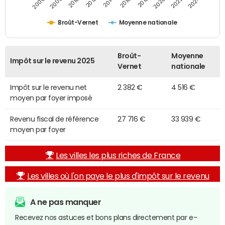
2014
2024
2010
2020
2012
2022
2006
2016
2008
2018
Broût-Vernet
Moyenne nationale
Broût-
Moyenne
Impôt sur le revenu 2025
Vernet
nationale
Impôt sur le revenu net
2 382 €
4 516 €
moyen par foyer imposé
Revenu fiscal de référence
27 716 €
33 939 €
moyen par foyer
Les villes les plus riches de France
Les villes où l'on paye le plus d'impôt sur le revenu
A ne pas manquer
Recevez nos astuces et bons plans directement par e-