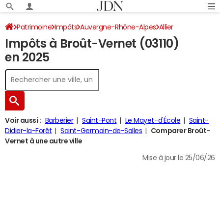
Patrimoine
Impôts
Auvergne-Rhône-Alpes
Allier
Impôts à Broût-Vernet (03110)
Broût-Vernet
Impôt sur le revenu
en 2025
Voir aussi :
Barberier
Saint-Pont
Le Mayet-d'École
Saint-
Didier-la-Forêt
Saint-Germain-de-Salles
Comparer Broût-
Vernet à une autre ville
Mise à jour le 25/06/26