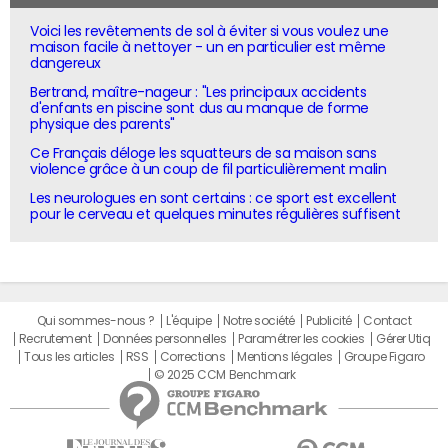
Voici les revêtements de sol à éviter si vous voulez une
maison facile à nettoyer - un en particulier est même
dangereux
Bertrand, maître-nageur : "Les principaux accidents
d'enfants en piscine sont dus au manque de forme
physique des parents"
Ce Français déloge les squatteurs de sa maison sans
violence grâce à un coup de fil particulièrement malin
Les neurologues en sont certains : ce sport est excellent
pour le cerveau et quelques minutes régulières suffisent
Qui sommes-nous ?
L'équipe
Notre société
Publicité
Contact
Recrutement
Données personnelles
Paramétrer les cookies
Gérer Utiq
Tous les articles
RSS
Corrections
Mentions légales
Groupe Figaro
© 2025 CCM Benchmark