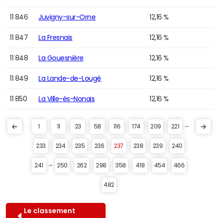
11 846
Juvigny-sur-Orne
12,16 %
11 847
La Fresnais
12,16 %
11 848
La Gouesnière
12,16 %
11 849
La Lande-de-Lougé
12,16 %
11 850
La Ville-ès-Nonais
12,16 %
...
1
11
23
58
116
174
209
221
233
234
235
236
237
238
239
240
...
241
250
262
298
358
418
454
466
482
Le classement