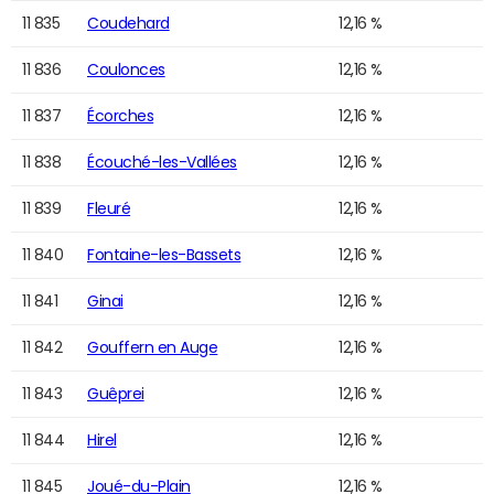
11 835
Coudehard
12,16 %
11 836
Coulonces
12,16 %
11 837
Écorches
12,16 %
11 838
Écouché-les-Vallées
12,16 %
11 839
Fleuré
12,16 %
11 840
Fontaine-les-Bassets
12,16 %
11 841
Ginai
12,16 %
11 842
Gouffern en Auge
12,16 %
11 843
Guêprei
12,16 %
11 844
Hirel
12,16 %
11 845
Joué-du-Plain
12,16 %