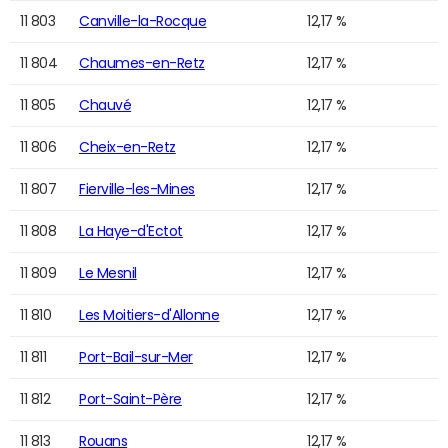
11 803
Canville-la-Rocque
12,17 %
11 804
Chaumes-en-Retz
12,17 %
11 805
Chauvé
12,17 %
11 806
Cheix-en-Retz
12,17 %
11 807
Fierville-les-Mines
12,17 %
11 808
La Haye-d'Ectot
12,17 %
11 809
Le Mesnil
12,17 %
11 810
Les Moitiers-d'Allonne
12,17 %
11 811
Port-Bail-sur-Mer
12,17 %
11 812
Port-Saint-Père
12,17 %
11 813
Rouans
12,17 %