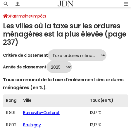
Patrimoine
Impôts
Les villes où la taxe sur les ordures
Villes où la taxe sur les ordures ménagères est la plus élevée
ménagères est la plus élevée (page
Page 237
237)
Critère de classement
Année de classement
Taux communal de la taxe d'enlèvement des ordures
ménagères (en %).
Rang
Ville
Taux (en %)
11 801
Barneville-Carteret
12,17 %
11 802
Baubigny
12,17 %