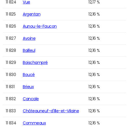
11 824
Vue
12,17 %
11 825
Argentan
12,16 %
11 826
Aunou-le-Faucon
12,16 %
11 827
Avoine
12,16 %
11 828
Bailleul
12,16 %
11 829
Boischampré
12,16 %
11 830
Boucé
12,16 %
11 831
Brieux
12,16 %
11 832
Cancale
12,16 %
11 833
Châteauneuf-d'Ille-et-Vilaine
12,16 %
11 834
Commeaux
12,16 %