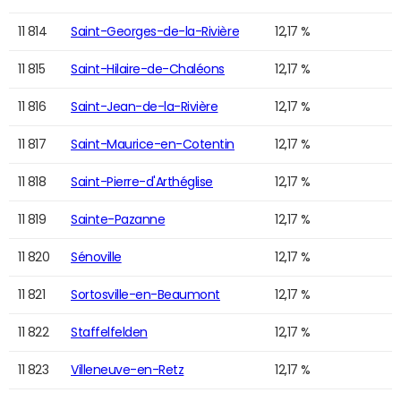
11 814
Saint-Georges-de-la-Rivière
12,17 %
11 815
Saint-Hilaire-de-Chaléons
12,17 %
11 816
Saint-Jean-de-la-Rivière
12,17 %
11 817
Saint-Maurice-en-Cotentin
12,17 %
11 818
Saint-Pierre-d'Arthéglise
12,17 %
11 819
Sainte-Pazanne
12,17 %
11 820
Sénoville
12,17 %
11 821
Sortosville-en-Beaumont
12,17 %
11 822
Staffelfelden
12,17 %
11 823
Villeneuve-en-Retz
12,17 %