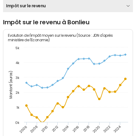
Impôt sur le revenu
Impôt sur le revenu à Bonlieu
Evolution de l'impôt moyen sur le revenu (Source : JDN d'après
ministère de l'Economie)
5k
4k
Montant (euros)
3k
2k
1k
0k
2014
2024
2010
2020
2012
2022
2006
2016
2008
2018