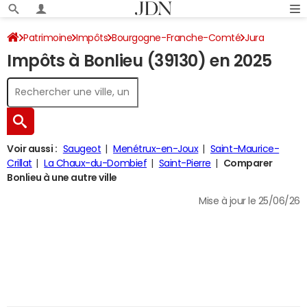
Patrimoine
Impôts
Bourgogne-Franche-Comté
Jura
Impôts à Bonlieu (39130) en 2025
Bonlieu
Impôt sur le revenu
Voir aussi :
Saugeot
Menétrux-en-Joux
Saint-Maurice-
Crillat
La Chaux-du-Dombief
Saint-Pierre
Comparer
Bonlieu à une autre ville
Mise à jour le 25/06/26